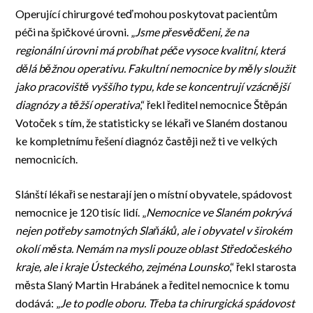
Operující chirurgové teď mohou poskytovat pacientům
péči na špičkové úrovni. „
Jsme přesvědčeni, že na
regionální úrovni má probíhat péče vysoce kvalitní, která
dělá běžnou operativu. Fakultní nemocnice by měly sloužit
jako pracoviště vyššího typu, kde se koncentrují vzácnější
diagnózy a těžší operativa
,“ řekl ředitel nemocnice Štěpán
Votoček s tím, že statisticky se lékaři ve Slaném dostanou
ke kompletnímu řešení diagnóz častěji než ti ve velkých
nemocnicích.
Slánští lékaři se nestarají jen o místní obyvatele, spádovost
nemocnice je 120 tisíc lidí. „
Nemocnice ve Slaném pokrývá
nejen potřeby samotných Slaňáků, ale i obyvatel v širokém
okolí města. Nemám na mysli pouze oblast Středočeského
kraje, ale i kraje Ústeckého, zejména Lounsko
,“ řekl starosta
města Slaný Martin Hrabánek a ředitel nemocnice k tomu
dodává: „
Je to podle oboru. Třeba ta chirurgická spádovost