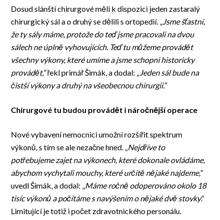
Dosud slánští chirurgové měli k dispozici jeden zastaralý
chirurgický sál a o druhý se dělili s ortopedií. „
Jsme šťastní,
že ty sály máme, protože do teď jsme pracovali na dvou
sálech ne úplně vyhovujících. Teď tu můžeme provádět
všechny výkony, které umíme a jsme schopni historicky
provádět,“
řekl primář Šimák, a dodal:
„Jeden sál bude na
čistší výkony a druhý na všeobecnou chirurgii.“
Chirurgové tu budou provádět i náročnější operace
Nové vybavení nemocnici umožní rozšířit spektrum
výkonů, s tím se ale nezačne hned. „
Nejdříve to
potřebujeme zajet na výkonech, které dokonale ovládáme,
abychom vychytali mouchy, které určitě nějaké najdeme,“
uvedl Šimák, a dodal: „
Máme ročně odoperováno okolo 18
tisíc výkonů a počítáme s navýšením o nějaké dvě stovky
.“
Limitující je totiž i počet zdravotnického personálu.