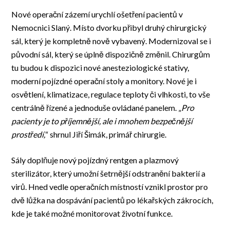
Nové operační zázemí urychlí ošetření pacientů v
Nemocnici Slaný. Místo dvorku přibyl druhý chirurgický
sál, který je kompletně nově vybavený. Modernizoval se i
původní sál, který se úplně dispozičně změnil. Chirurgům
tu budou k dispozici nové anesteziologické stativy,
moderní pojízdné operační stoly a monitory. Nové je i
osvětlení, klimatizace, regulace teploty či vlhkosti, to vše
centrálně řízené a jednoduše ovládané panelem. „
Pro
pacienty je to příjemnější, ale i mnohem bezpečnější
prostředí,
“ shrnul Jiří Šimák, primář chirurgie.
Sály doplňuje nový pojízdný rentgen a plazmový
sterilizátor, který umožní šetrnější odstranění bakterií a
virů. Hned vedle operačních místností vznikl prostor pro
dvě lůžka na dospávání pacientů po lékařských zákrocích,
kde je také možné monitorovat životní funkce.