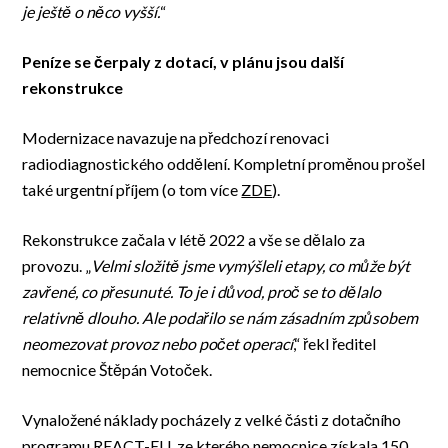
je ještě o něco vyšší.
“
Peníze se čerpaly z dotací, v plánu jsou další
rekonstrukce
Modernizace navazuje na předchozí renovaci
radiodiagnostického oddělení. Kompletní proměnou prošel
také urgentní příjem (o tom více
ZDE
).
Rekonstrukce začala v létě 2022 a vše se dělalo za
provozu. „
Velmi složitě jsme vymýšleli etapy, co může být
zavřené, co přesunuté. To je i důvod, proč se to dělalo
relativně dlouho. Ale podařilo se nám zásadním způsobem
neomezovat provoz nebo počet operací
,“ řekl ředitel
nemocnice Štěpán Votoček.
Vynaložené náklady pocházely z velké části z dotačního
programu REACT-EU, ze kterého nemocnice získala 150