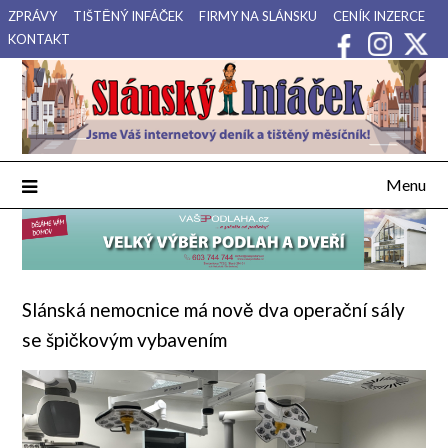
Přejdi
ZPRÁVY
TIŠTĚNÝ INFÁČEK
FIRMY NA SLÁNSKU
CENÍK INZERCE
na
KONTAKT
obsah
Váš internetový deník a tištěný měsíčník pro Slánsko, Kladensko
Slánský Infáček
a Lounsko.
Menu
Slánská nemocnice má nově dva operační sály
se špičkovým vybavením