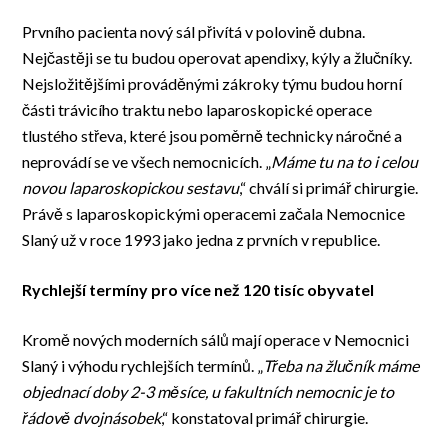
Prvního pacienta nový sál přivítá v polovině dubna.
Nejčastěji se tu budou operovat apendixy, kýly a žlučníky.
Nejsložitějšími prováděnými zákroky týmu budou horní
části trávicího traktu nebo laparoskopické operace
tlustého střeva, které jsou poměrně technicky náročné a
neprovádí se ve všech nemocnicích. „
Máme tu na to i celou
novou laparoskopickou sestavu
,“ chválí si primář chirurgie.
Právě s laparoskopickými operacemi začala Nemocnice
Slaný už v roce 1993 jako jedna z prvních v republice.
Rychlejší termíny pro více než 120 tisíc obyvatel
Kromě nových moderních sálů mají operace v Nemocnici
Slaný i výhodu rychlejších termínů. „
Třeba na žlučník máme
objednací doby 2-3 měsíce, u fakultních nemocnic je to
řádově dvojnásobek
,“ konstatoval primář chirurgie.