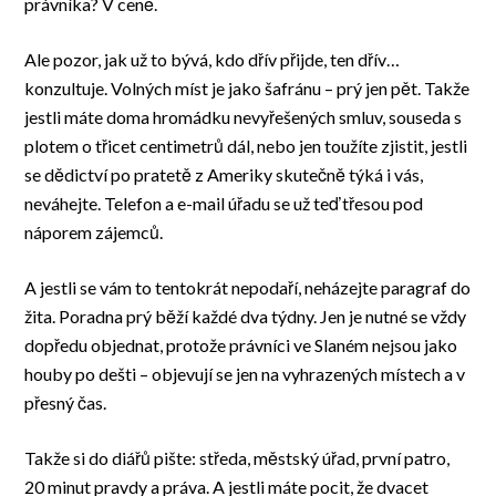
právníka? V ceně.
Ale pozor, jak už to bývá, kdo dřív přijde, ten dřív…
konzultuje. Volných míst je jako šafránu – prý jen pět. Takže
jestli máte doma hromádku nevyřešených smluv, souseda s
plotem o třicet centimetrů dál, nebo jen toužíte zjistit, jestli
se dědictví po pratetě z Ameriky skutečně týká i vás,
neváhejte. Telefon a e-mail úřadu se už teď třesou pod
náporem zájemců.
A jestli se vám to tentokrát nepodaří, neházejte paragraf do
žita. Poradna prý běží každé dva týdny. Jen je nutné se vždy
dopředu objednat, protože právníci ve Slaném nejsou jako
houby po dešti – objevují se jen na vyhrazených místech a v
přesný čas.
Takže si do diářů pište: středa, městský úřad, první patro,
20 minut pravdy a práva. A jestli máte pocit, že dvacet