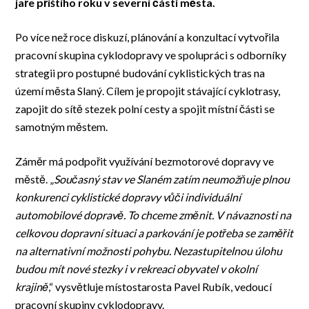
jaře příštího roku v severní části města.
Po více než roce diskuzí, plánování a konzultací vytvořila
pracovní skupina cyklodopravy ve spolupráci s odborníky
strategii pro postupné budování cyklistických tras na
území města Slaný. Cílem je propojit stávající cyklotrasy,
zapojit do sítě stezek polní cesty a spojit místní části se
samotným městem.
Záměr má podpořit využívání bezmotorové dopravy ve
městě. „
Současný stav ve Slaném zatím neumožňuje plnou
konkurenci cyklistické dopravy vůči individuální
automobilové dopravě. To chceme změnit. V návaznosti na
celkovou dopravní situaci a parkování je potřeba se zaměřit
na alternativní možnosti pohybu. Nezastupitelnou úlohu
budou mít nové stezky i v rekreaci obyvatel v okolní
krajině
,“ vysvětluje místostarosta Pavel Rubík, vedoucí
pracovní skupiny cyklodopravy.