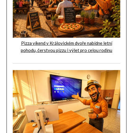
Pizza víkend v Královickém dvoře nabídne letní
pohodu, čerstvou pizzu i výlet pro celou rodinu