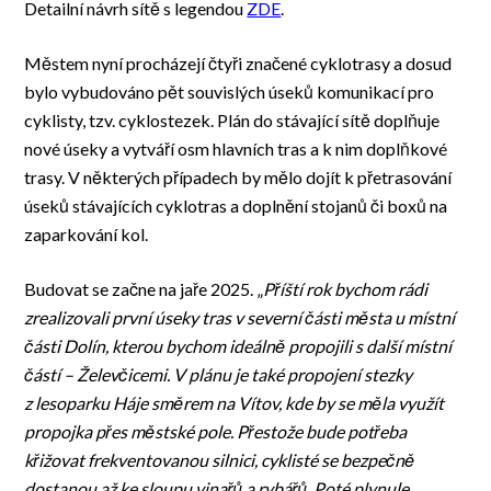
Detailní návrh sítě s legendou
ZDE
.
Městem nyní procházejí čtyři značené cyklotrasy a dosud
bylo vybudováno pět souvislých úseků komunikací pro
cyklisty, tzv. cyklostezek. Plán do stávající sítě doplňuje
nové úseky a vytváří osm hlavních tras a k nim doplňkové
trasy. V některých případech by mělo dojít k přetrasování
úseků stávajících cyklotras a doplnění stojanů či boxů na
zaparkování kol.
Budovat se začne na jaře 2025. „
Příští rok bychom rádi
zrealizovali první úseky tras v severní části města u místní
části Dolín, kterou bychom ideálně propojili s další místní
částí – Želevčicemi.
V plánu je také propojení stezky
z lesoparku Háje směrem na Vítov, kde by se měla využít
propojka přes městské pole. Přestože bude potřeba
křižovat frekventovanou silnici, cyklisté se bezpečně
dostanou až ke sloupu vinařů a rybářů. Poté plynule