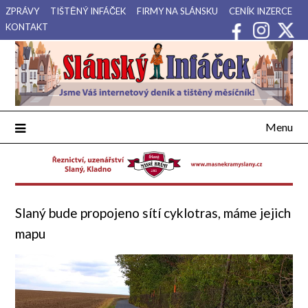
Přejdi
ZPRÁVY
TIŠTĚNÝ INFÁČEK
FIRMY NA SLÁNSKU
CENÍK INZERCE
na
KONTAKT
obsah
Váš internetový deník a tištěný měsíčník pro Slánsko, Kladensko
Slánský Infáček
a Lounsko.
Menu
Slaný bude propojeno sítí cyklotras, máme jejich
mapu