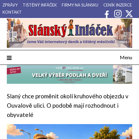
Přejdi
ZPRÁVY
TIŠTĚNÝ INFÁČEK
FIRMY NA SLÁNSKU
CENÍK INZERCE
na
KONTAKT
obsah
Váš internetový deník a tištěný měsíčník pro Slánsko, Kladensko
Slánský Infáček
a Lounsko.
Menu
Slaný chce proměnit okolí kruhového objezdu v
Ouvalově ulici. O podobě mají rozhodnout i
obyvatelé