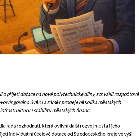
o přijetí dotace na nové polytechnické dílny, schválili rozpočtové
 revolvingového úvěru a záměr prodeje několika městských
nfrastrukturu i stabilitu městských financí.
a řada rozhodnutí, která ovlivní další rozvoj města i jeho
jetí individuální účelové dotace od Středočeského kraje ve výši