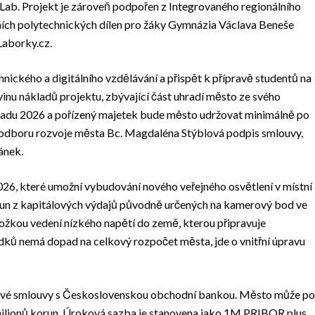
Lab. Projekt je zároveň podpořen z Integrovaného regionálního
ích polytechnických dílen pro žáky Gymnázia Václava Beneše
aborky.cz.
nického a digitálního vzdělávání a přispět k přípravě studentů na
inu nákladů projektu, zbývající část uhradí město ze svého
padu 2026 a pořízený majetek bude město udržovat minimálně po
ucí odboru rozvoje města Bc. Magdaléna Stýblová podpis smlouvy,
ánek.
2026, které umožní vybudování nového veřejného osvětlení v místní
orun z kapitálových výdajů původně určených na kamerový bod ve
ložkou vedení nízkého napětí do země, kterou připravuje
dků nemá dopad na celkový rozpočet města, jde o vnitřní úpravu
ové smlouvy s Československou obchodní bankou. Město může po
 milionů korun. Úroková sazba je stanovena jako 1M PRIBOR plus