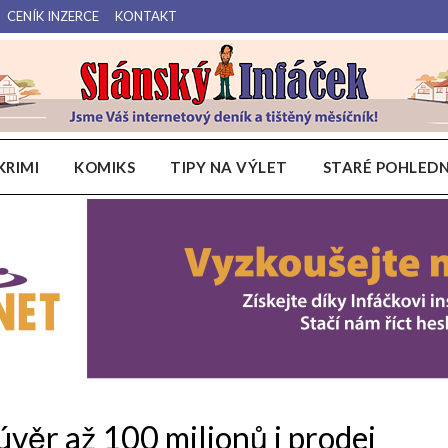
CENÍK INZERCE
KONTAKT
Váš internetový deník a tištěný měsíčník pro Slánsko, Kladensko a Lounsko.
Slánský Infáček
KRIMI
KOMIKS
TIPY NA VÝLET
STARÉ POHLEDN
úvěr až 100 milionů i prodej