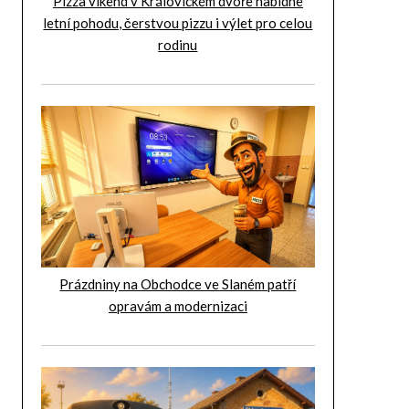
Pizza víkend v Královickém dvoře nabídne
letní pohodu, čerstvou pizzu i výlet pro celou
rodinu
Prázdniny na Obchodce ve Slaném patří
opravám a modernizaci