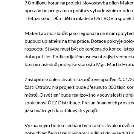
7,8 milionu korun na projekt Novostavba dílen Maker
operačního programu a počítá s vybudováním modern
Třebízského, Dům dětí a mládeže OSTROV a spolek L
MakerLab má sloužit jako regionální centrum polytech
budoucí uplatnění na trhu práce. Dotace pokryje polov
rozpočtu. Stavba musí být dokončena do konce listo
dobu pěti let. Podle přijatého usnesení zajistí vedo
kterou následně podepíše starosta Mgr. Martin Hrab
Zastupitelé dále schválili rozpočtové opatření č. 01/
části Otruby. Na projekt bude přesunuto 300 tisíc k
městě. Osvětlení bude realizováno v souvislosti s pře
společnost ČEZ Distribuce. Přesun finančních prostře
již schválených kapitálových výdajů.
Významným bodem jednání bylo také schválení úvěr
dobu tří let čerpat revolvingový úvěr až do výše 100