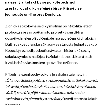
nalezený
artefakt by se po 70 letech mohl
zrestaurovat díky veřejné sbírce.
Přispět
lze
jednoduše
on-line přes
Donio.cz
.
Zlonická sokolovna se díky místním po několika letech
probouzí a je z ní opět místo pro setkávání dětí a
dospělých nejen při cvičení, ale i na společenských akcích.
Další rozkvět členské základny se starosta jednoty Jakub
Kopecký rozhodl podpořit návratem historické sochy
sokola, symbolu naděje a fyzické zdatnosti, která patří
k základním vlastnostem správného cvičence.
Příběh nalezení sochy sokola je zahalen tajemstvím.
„
Členové Sokola poté, co se dozvěděli, že se Sokol uzavírá,
tak kvůli předchozím zkušenostem s fašistickým režimem
věděli, co může přijít s komunismem, a měli snahu
zachránit tyto předměty a artefakty,“
uvedl starosta Jakub
Kopecký.