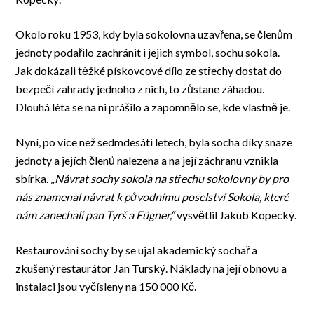
Okolo roku 1953, kdy byla sokolovna uzavřena, se členům
jednoty podařilo zachránit i jejich symbol, sochu sokola.
Jak dokázali těžké pískovcové dílo ze střechy dostat do
bezpečí zahrady jednoho z nich, to zůstane záhadou.
Dlouhá léta se na ni prášilo a zapomnělo se, kde vlastně je.
Nyní, po více než sedmdesáti letech, byla socha díky snaze
jednoty a jejích členů nalezena a na její záchranu vznikla
sbírka.
„Návrat sochy
s
okola na střechu sokolovny by pro
nás znamenal návrat k původnímu poselství
Sokola
, které
nám zanechali pan Tyrš a
Fügner,“
vysvětlil Jakub Kopecký.
Restaurování sochy by se ujal akademický sochař a
zkušený restaurátor Jan Turský.
Náklady na její obnovu a
instalaci jsou vyčísleny na 150 000 Kč.