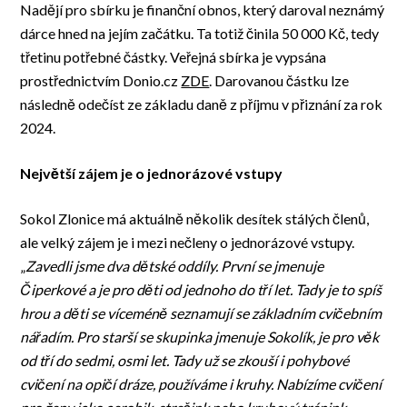
Nadějí pro sbírku je finanční obnos, který daroval neznámý
dárce hned na jejím začátku. Ta totiž činila 50 000 Kč, tedy
třetinu potřebné částky. Veřejná sbírka je vypsána
prostřednictvím Donio.cz
ZDE
. Darovanou částku lze
následně odečíst ze základu daně z příjmu v přiznání za rok
2024.
Největší zájem je o jednorázové vstupy
Sokol Zlonice má aktuálně několik desítek stálých členů,
ale velký zájem je i mezi nečleny o jednorázové vstupy.
„
Z
avedli jsme dva dětské oddíly. První se jmenuje
Čiperkové a je pro děti od jednoho do tří let. Tady je to spíš
hrou a děti se víceméně seznamují se základním cvičebním
nářadím. Pro starší se skupinka jmenuje Sokolík, je pro věk
od tří do sedmi,
osmi
let.
Tady už se zkouší i pohybové
cvičení na opičí dráze, používáme i kruhy. Nabízíme cvičení