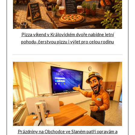
Pizza víkend v Královickém dvoře nabídne letní
pohodu, čerstvou pizzu i výlet pro celou rodinu
Prázdniny na Obchodce ve Slaném patří opravám a