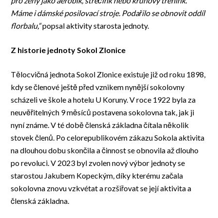
pro
ženy
jako aerobik, strečink nebo kruhový trénink.
Máme i dámské posilovací stroje. Podařilo se obnovit oddíl
florbalu,“
popsal aktivity starosta jednoty.
Z historie jednoty
S
o
kol Zlonice
Tělocvičná jednota Sokol Zlonice existuje již od roku 1898,
kdy se členové ještě před vznikem nynější sokolovny
scházeli ve škole a hotelu U Koruny. V roce 1922 byla za
neuvěřitelných 9 měsíců postavena sokolovna tak, jak ji
nyní známe. V té době členská základna čítala několik
stovek členů. Po celorepublikovém zákazu Sokola aktivita
na dlouhou dobu skončila a činnost se obnovila až dlouho
po revoluci. V 2023 byl zvolen nový výbor jednoty se
starostou Jakubem Kopeckým, díky kterému začala
sokolovna znovu vzkvétat a rozšiřovat se její aktivita a
členská základna.