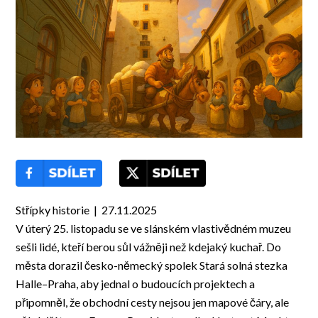
Střípky historie | 27.11.2025
V úterý 25. listopadu se ve slánském vlastivědném muzeu
sešli lidé, kteří berou sůl vážněji než kdejaký kuchař. Do
města dorazil česko-německý spolek Stará solná stezka
Halle–Praha, aby jednal o budoucích projektech a
připomněl, že obchodní cesty nejsou jen mapové čáry, ale