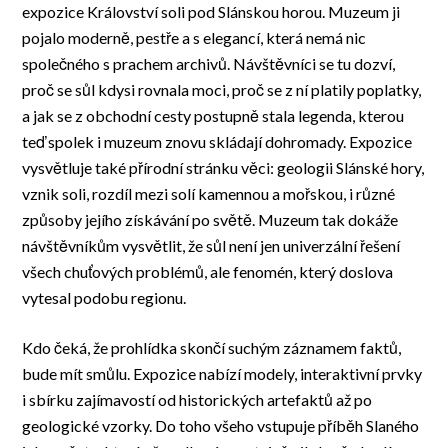
expozice Království soli pod Slánskou horou. Muzeum ji
pojalo moderně, pestře a s elegancí, která nemá nic
společného s prachem archivů. Návštěvníci se tu dozví,
proč se sůl kdysi rovnala moci, proč se z ní platily poplatky,
a jak se z obchodní cesty postupně stala legenda, kterou
teď spolek i muzeum znovu skládají dohromady. Expozice
vysvětluje také přírodní stránku věci: geologii Slánské hory,
vznik soli, rozdíl mezi solí kamennou a mořskou, i různé
způsoby jejího získávání po světě. Muzeum tak dokáže
návštěvníkům vysvětlit, že sůl není jen univerzální řešení
všech chuťových problémů, ale fenomén, který doslova
vytesal podobu regionu.
Kdo čeká, že prohlídka skončí suchým záznamem faktů,
bude mít smůlu. Expozice nabízí modely, interaktivní prvky
i sbírku zajímavostí od historických artefaktů až po
geologické vzorky. Do toho všeho vstupuje příběh Slaného