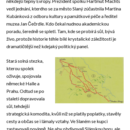
někdejší tepny Evropy. Prezident spolku Hartmut Machts
vedl jednání, kterého se za město Slaný zúčastnila Martina
Kubánková z odboru kultury a památkové péče a ředitel
muzea Jan Čečrdle. Kdo čekal nudnou akademickou
poradu, šeredně se spletl. Tam, kde se probírá sůl, bývá
živo, protože historie téhle bílé krystalické záležitosti je
dramatičtější než kdejaký politický panel.
Stará solná stezka,
kterou spolek
oživuje, spojovala
německé Halle a
Prahu. Odtud se po
staletí dopravovala
sůl, tehdejší
strategická komodita, kvůli níž se platily poplatky, stavěly
cesty a občas se i lámaly vztahy. Ve Slaném se kupci
zastavovali povinně. Ne aby obdivovali Slánskou horu, ale