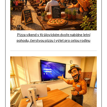
Pizza víkend v Královickém dvoře nabídne letní
pohodu, čerstvou pizzu i výlet pro celou rodinu