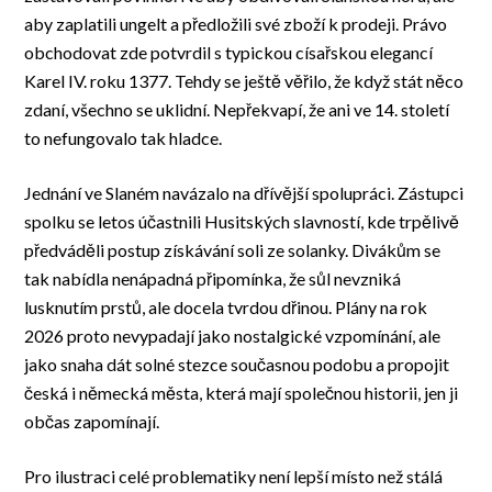
aby zaplatili ungelt a předložili své zboží k prodeji. Právo
obchodovat zde potvrdil s typickou císařskou elegancí
Karel IV. roku 1377. Tehdy se ještě věřilo, že když stát něco
zdaní, všechno se uklidní. Nepřekvapí, že ani ve 14. století
to nefungovalo tak hladce.
Jednání ve Slaném navázalo na dřívější spolupráci. Zástupci
spolku se letos účastnili Husitských slavností, kde trpělivě
předváděli postup získávání soli ze solanky. Divákům se
tak nabídla nenápadná připomínka, že sůl nevzniká
lusknutím prstů, ale docela tvrdou dřinou. Plány na rok
2026 proto nevypadají jako nostalgické vzpomínání, ale
jako snaha dát solné stezce současnou podobu a propojit
česká i německá města, která mají společnou historii, jen ji
občas zapomínají.
Pro ilustraci celé problematiky není lepší místo než stálá