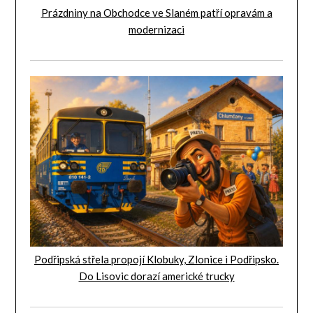
Prázdniny na Obchodce ve Slaném patří opravám a
modernizaci
Podřipská střela propojí Klobuky, Zlonice i Podřipsko.
Do Lisovic dorazí americké trucky