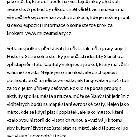
jako města, které už podle názvu stejně nikdy před solí
neuteklo. A pokud by někdo chtěl vědět víc, muzeum má
vše pečlivě sepsané na svých stránkách, kde je možné projít
si celou expozici i informace o solné stezce krok za
krokem:
www.muzeumslany.cz
.
Setkání spolku s představiteli města tak mělo jasný smysl.
Historie Staré solné stezky je součástí identity Slaného a
zpřístupnění této kapitoly veřejnosti je úkol, který má větší
váhu než se zdá. Nejde jen o minulost, ale o schopnost
pochopit, proč tu města vyrostla, jak fungovala a proč stojí
za to o jejich příběhy pečovat. Pokud se podaří propojit
aktivity spolku, města a muzea, může se Slaný stát jedním z
viditelných bodů na mapě staré evropské cesty. Nejen jako
místo, kde se kdysi platil poplatek, ale jako město, které
vzalo svou historii do vlastních rukou a využívá ji k tomu,
aby kulturní život nezůstal stát na místě, ale dál putoval po
své vlastní, novodobé stezce.