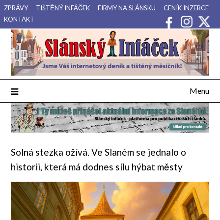
Přejdi
ZPRÁVY
TIŠTĚNÝ INFÁČEK
FIRMY NA SLÁNSKU
CENÍK INZERCE
na
KONTAKT
obsah
Váš internetový deník a tištěný měsíčník pro Slánsko, Kladensko
Slánský Infáček
a Lounsko.
Menu
Solná stezka ožívá. Ve Slaném se jednalo o
historii, která má dodnes sílu hýbat městy