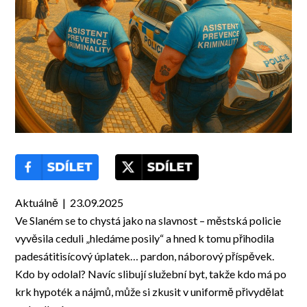
Aktuálně | 23.09.2025
Ve Slaném se to chystá jako na slavnost – městská policie
vyvěsila ceduli „hledáme posily“ a hned k tomu přihodila
padesátitisícový úplatek… pardon, náborový příspěvek.
Kdo by odolal? Navíc slibují služební byt, takže kdo má po
krk hypoték a nájmů, může si zkusit v uniformě přivydělat