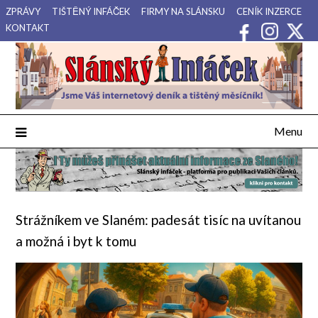
Přejdi
ZPRÁVY
TIŠTĚNÝ INFÁČEK
FIRMY NA SLÁNSKU
CENÍK INZERCE
na
KONTAKT
obsah
Váš internetový deník a tištěný měsíčník pro Slánsko, Kladensko
Slánský Infáček
a Lounsko.
Menu
Strážníkem ve Slaném: padesát tisíc na uvítanou
a možná i byt k tomu