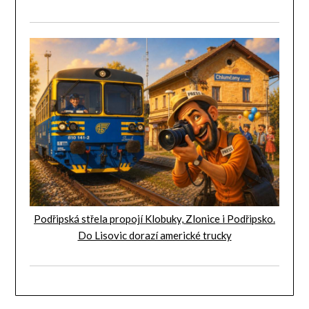
Podřipská střela propojí Klobuky, Zlonice i Podřipsko.
Do Lisovic dorazí americké trucky