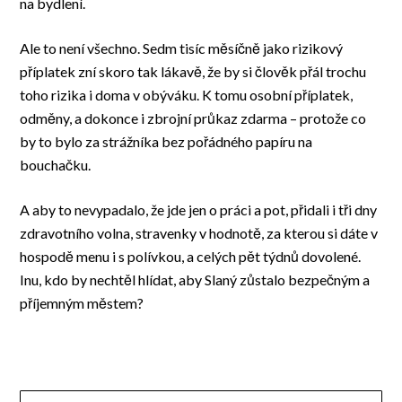
na bydlení.
Ale to není všechno. Sedm tisíc měsíčně jako rizikový
příplatek zní skoro tak lákavě, že by si člověk přál trochu
toho rizika i doma v obýváku. K tomu osobní příplatek,
odměny, a dokonce i zbrojní průkaz zdarma – protože co
by to bylo za strážníka bez pořádného papíru na
bouchačku.
A aby to nevypadalo, že jde jen o práci a pot, přidali i tři dny
zdravotního volna, stravenky v hodnotě, za kterou si dáte v
hospodě menu i s polívkou, a celých pět týdnů dovolené.
Inu, kdo by nechtěl hlídat, aby Slaný zůstalo bezpečným a
příjemným městem?