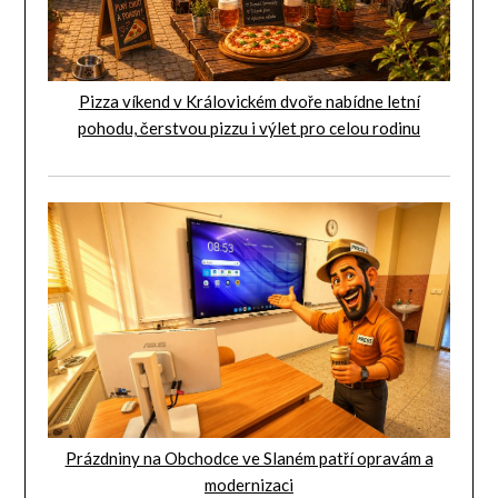
Pizza víkend v Královickém dvoře nabídne letní
pohodu, čerstvou pizzu i výlet pro celou rodinu
Prázdniny na Obchodce ve Slaném patří opravám a
modernizaci