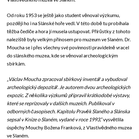
Od roku 1953 se ještě jako student věnoval výzkumu,
později ho i na Slánské hoře vedl. V této době tu probíhala
těžba čediče a hora jí musela ustupovat. Přírůstky z tohoto
naleziště byly velkým přínosem pro muzeum ve Slaném. Dr.
Moucha se i přes všechny své povinnosti pravidelně vracel
do slánského muzea, kde se věnoval archeologickým
sbírkám.
„Václav Moucha zpracoval sbírkový inventář a vybudoval
archeologický depozitář. Je autorem dvou archeologických
expozic. Z několika výzkumů připravil krátkodobé výstavy,
které se reprízovaly v dalších muzeích. Publikoval v
odborných časopisech. Kapitolu Pravěk Slaného a Slánska
sepsal v Knize o Slaném, vydané v roce 1993,“
vysvětlila
úspěchy Mouchy Božena Franková, z Vlastivědného muzea
ve Slaném.