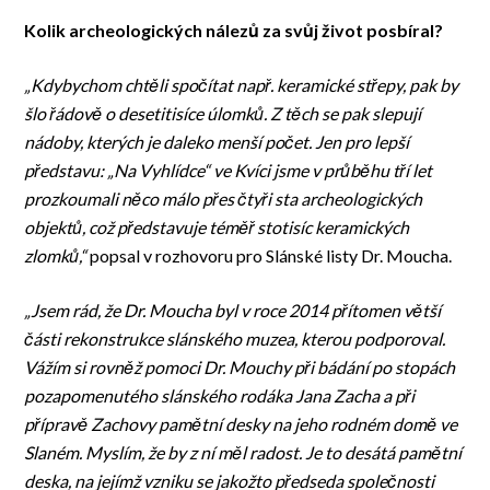
Kolik archeologických nálezů za svůj život posbíral?
„Kdybychom chtěli spočítat např. keramické střepy, pak by
šlo řádově o desetitisíce úlomků. Z těch se pak slepují
nádoby, kterých je daleko menší počet.
Jen pro lepší
představu: „Na Vyhlídce“ ve Kvíci jsme v průběhu tří let
prozkoumali něco málo přes čtyři sta archeologických
objektů, což představuje téměř stotisíc keramických
zlomků,“
popsal v rozhovoru pro Slánské listy Dr. Moucha.
„Jsem rád, že Dr. Moucha byl v roce 2014 přítomen větší
části rekonstrukce slánského muzea, kterou podporoval.
Vážím si rovněž pomoci Dr. Mouchy při bádání po stopách
pozapomenutého slánského rodáka Jana Zacha a při
přípravě Zachovy pamětní desky na jeho rodném domě ve
Slaném. Myslím, že by z ní měl radost. Je to desátá pamětní
deska, na jejímž vzniku se jakožto předseda společnosti