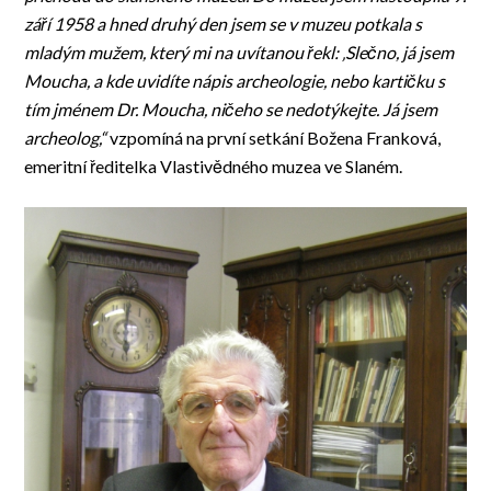
září 1958 a hned druhý den jsem se v muzeu potkala s
mladým mužem, který mi na uvítanou řekl: ‚Slečno, já jsem
Moucha, a kde uvidíte nápis archeologie, nebo kartičku s
tím jménem Dr. Moucha, ničeho se nedotýkejte. Já jsem
archeolog,“
vzpomíná na první setkání Božena Franková,
emeritní ředitelka Vlastivědného muzea ve Slaném.