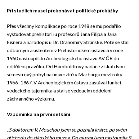
Při studiích musel překonávat politické překážky
Přes všechny komplikace po roce 1948 se mu podařilo
vystudovat prehistorii u profesorů Jana Filipa a Jana
Eisnera a národopis u Dr. Drahomíry Stránské. Poté se stal
odborným asistentem v Prehistorickém ústavu a v roce
1960 nastoupil do Archeologického ústavu AV ČR do
oddělení pravěku. Od Humboldtovy nadace získal dvou
semestrový pobyt na univerzitě v Marburgu mezi roky
1966–1967. V Archeologickém ústavu zastával funkci
vědeckého tajemníka a stal se vedoucím oddělení
záchranného výzkumu.
Vzpomínka na první setkání
„S doktorem V. Mouchou jsem se poznala krátce po svém
příchodu do slánského muzea. Do muzea jsem nastoupila 9.