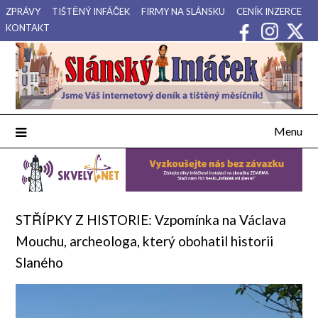
Přejdi
ZPRÁVY
TIŠTĚNÝ INFÁČEK
FIRMY NA SLÁNSKU
CENÍK INZERCE
na
KONTAKT
obsah
Váš internetový deník a tištěný měsíčník pro Slánsko, Kladensko
Slánský Infáček
a Lounsko.
Menu
STŘÍPKY Z HISTORIE: Vzpomínka na Václava
Mouchu, archeologa, který obohatil historii
Slaného