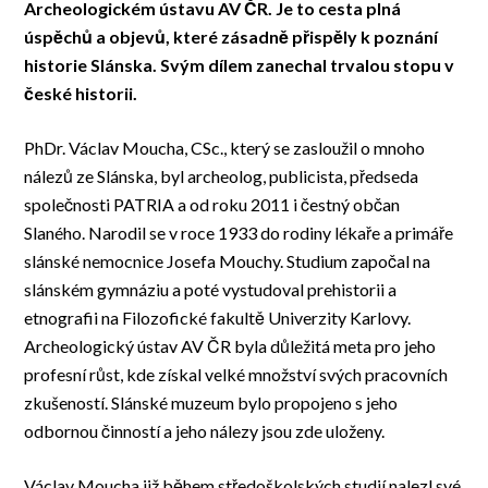
Archeologickém ústavu AV ČR. Je to cesta plná
úspěchů a objevů, které zásadně přispěly k poznání
historie Slánska. Svým dílem zanechal trvalou stopu v
české historii.
PhDr. Václav Moucha, CSc., který se zasloužil o mnoho
nálezů ze Slánska, byl archeolog, publicista, předseda
společnosti PATRIA a od roku 2011 i čestný občan
Slaného. Narodil se v roce 1933 do rodiny lékaře a primáře
slánské nemocnice Josefa Mouchy. Studium započal na
slánském gymnáziu a poté vystudoval prehistorii a
etnografii na Filozofické fakultě Univerzity Karlovy.
Archeologický ústav AV ČR byla důležitá meta pro jeho
profesní růst, kde získal velké množství svých pracovních
zkušeností. Slánské muzeum bylo propojeno s jeho
odbornou činností a jeho nálezy jsou zde uloženy.
Václav Moucha již během středoškolských studií nalezl své