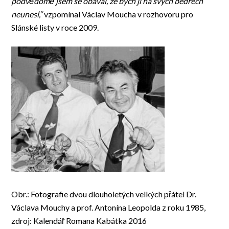
podvědomě jsem se obával, že bych ji na svých bedrech
neunesl,“
vzpomínal Václav Moucha v rozhovoru pro
Slánské listy v roce 2009.
Obr.: Fotografie dvou dlouholetých velkých přátel Dr.
Václava Mouchy a prof. Antonína Leopolda z roku 1985,
zdroj: Kalendář Romana Kabátka 2016