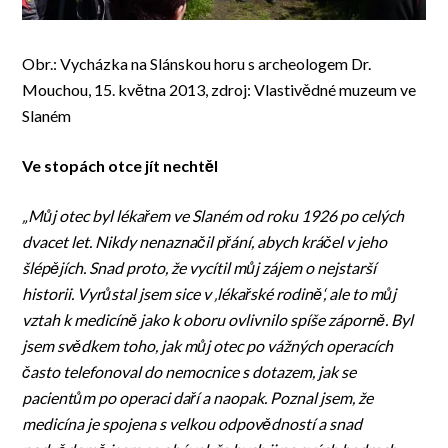
Obr.: Vycházka na Slánskou horu s archeologem Dr.
Mouchou, 15. května 2013, zdroj: Vlastivědné muzeum ve
Slaném
Ve stopách otce jít nechtěl
„Můj otec byl lékařem ve Slaném od roku 1926 po celých
dvacet let. Nikdy nenaznačil přání, abych kráčel v jeho
šlépějích. Snad proto, že vycítil můj zájem o nejstarší
historii. Vyrůstal jsem sice v ‚lékařské rodině‘, ale to můj
vztah k medicíně jako k oboru ovlivnilo spíše záporně. Byl
jsem svědkem toho, jak můj otec po vážných operacích
často telefonoval do nemocnice s dotazem, jak se
pacientům po operaci daří a naopak. Poznal jsem, že
medicína je spojena s velkou odpovědností a snad