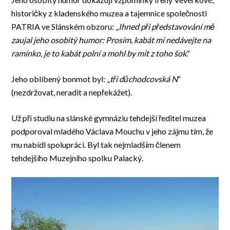
historičky z kladenského muzea a tajemnice společnosti
PATRIA ve Slánském obzoru: „
Ihned při představování mě
zaujal jeho osobitý humor: Prosím, kabát mi nedávejte na
ramínko, je to kabát polní a mohl by mít z toho šok
.“
Jeho oblíbený bonmot byl: „
tři důchodcovská N
“
(nezdržovat, neradit a nepřekážet).
Už při studiu na slánské gymnáziu tehdejší ředitel muzea
podporoval mladého Václava Mouchu v jeho zájmu tím, že
mu nabídl spolupráci. Byl tak nejmladším členem
tehdejšího Muzejního spolku Palacký.