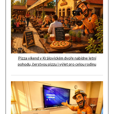
Pizza víkend v Královickém dvoře nabídne letní
pohodu, čerstvou pizzu i výlet pro celou rodinu