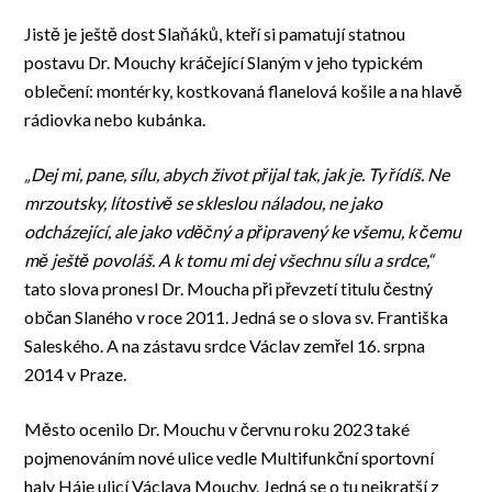
Jistě je ještě dost Slaňáků, kteří si pamatují statnou
postavu Dr. Mouchy kráčející Slaným v jeho typickém
oblečení: montérky, kostkovaná flanelová košile a na hlavě
rádiovka nebo kubánka.
„Dej mi, pane, sílu, abych život přijal tak, jak je. Ty řídíš. Ne
mrzoutsky, lítostivě se skleslou náladou, ne jako
odcházející, ale jako vděčný a připravený ke všemu, k čemu
mě ještě povoláš. A k tomu mi dej všechnu sílu a srdce,“
tato slova pronesl Dr. Moucha při převzetí titulu čestný
občan Slaného v roce 2011. Jedná se o slova sv. Františka
Saleského. A na zástavu srdce Václav zemřel 16. srpna
2014 v Praze.
Město ocenilo Dr. Mouchu v červnu roku 2023 také
pojmenováním nové ulice vedle Multifunkční sportovní
haly Háje ulicí Václava Mouchy. Jedná se o tu nejkratší z