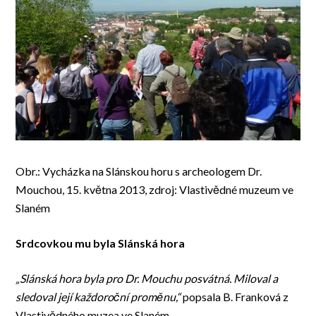
Obr.: Vycházka na Slánskou horu s archeologem Dr.
Mouchou, 15. května 2013, zdroj: Vlastivědné muzeum ve
Slaném
Srdcovkou mu byla Slánská hora
„Slánská hora byla pro Dr. Mouchu posvátná. Miloval a
sledoval její každoroční proměnu,“
popsala B. Franková z
Vlastivědného muzea ve Slaném.