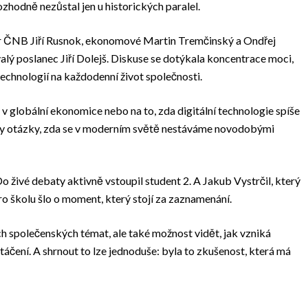
ozhodně nezůstal jen u historických paralel.
ér ČNB Jiří Rusnok, ekonomové Martin Tremčinský a Ondřej
valý poslanec Jiří Dolejš. Diskuse se dotýkala koncentrace moci,
technologií na každodenní život společnosti.
y v globální ekonomice nebo na to, zda digitální technologie spíše
daly otázky, zda se v moderním světě nestáváme novodobými
 živé debaty aktivně vstoupil student 2. A Jakub Vystrčil, který
o školu šlo o moment, který stojí za zaznamenání.
ch společenských témat, ale také možnost vidět, jak vzniká
atáčení. A shrnout to lze jednoduše: byla to zkušenost, která má