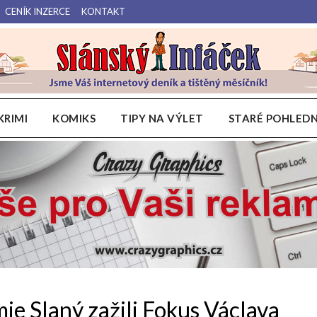
CENÍK INZERCE
KONTAKT
Váš internetový deník a tištěný měsíčník pro Slánsko, Kladensko a Lounsko.
Slánský Infáček
KRIMI
KOMIKS
TIPY NA VÝLET
STARÉ POHLEDN
e Slaný zažili Fokus Václava