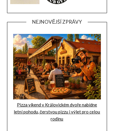
NEJNOVĚJŠÍ ZPRÁVY
Pizza víkend v Královickém dvoře nabídne
letní pohodu, čerstvou pizzu i výlet pro celou
rodinu