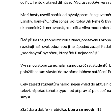
co říct. Tentokrát nesl díl název
Návrat feudalismu
a r
Mezi hosty usedli například bývalý premiér a guvern
Lánský, bankéř Ondřej Jonáš, politolog Jiří Pehe či bý
ekonomických nerovností, role elit a vlivu moderních 
Řeč přišla i na geopolitickou situaci, postavení Evrop
rozšiřují naši svobodu, nebo ji nenápadně zužují. Pa
„poddanými“ systému, který řídí ti nejmocnější.
Výraznou stopu zanechala i samotná účast studentů. Do
položil hostům vlastní dotaz přímo během natáčení. Pr
Celý zájezd studentům nabídl nejen vhled do aktuální
televizní pořad tohoto typu – od příprav až po ostré n
smysl.
Zkrátka a dobře –
nabídka, která se neodmítá
.