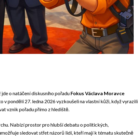
ž jde o natáčení diskusního pořadu
Fokus Václava Moravce
 v pondělí 27. ledna 2026 vyzkoušeli na vlastní kůži, když vyrazili
t vznik pořadu přímo z hlediště.
chu. Nabízí prostor pro hlubší debatu o politických,
žňuje sledovat střet názorů lidí, kteří mají k tématu skutečně