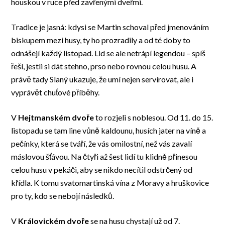
houskou v ruce před zavřenými dveřmi.
Tradice je jasná: kdysi se Martin schoval před jmenováním
biskupem mezi husy, ty ho prozradily a od té doby to
odnášejí každý listopad. Lid se ale netrápí legendou – spíš
řeší, jestli si dát stehno, prso nebo rovnou celou husu. A
právě tady Slaný ukazuje, že umí nejen servírovat, ale i
vyprávět chuťové příběhy.
V
Hejtmanském dvoře
to rozjeli s noblesou. Od 11. do 15.
listopadu se tam line vůně kaldounu, husích jater na víně a
pečínky, která se tváří, že vás omilostní, než vás zavalí
máslovou šťávou. Na čtyři až šest lidí tu klidně přinesou
celou husu v pekáči, aby se nikdo necítil odstrčený od
křídla. K tomu svatomartinská vína z Moravy a hruškovice
pro ty, kdo se nebojí následků.
V
Královickém dvoře
se na husu chystají už od 7.