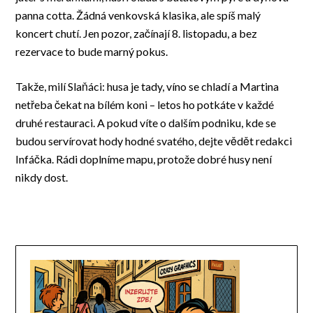
panna cotta. Žádná venkovská klasika, ale spíš malý
koncert chutí. Jen pozor, začínají 8. listopadu, a bez
rezervace to bude marný pokus.
Takže, milí Slaňáci: husa je tady, víno se chladí a Martina
netřeba čekat na bílém koni – letos ho potkáte v každé
druhé restauraci. A pokud víte o dalším podniku, kde se
budou servírovat hody hodné svatého, dejte vědět redakci
Infáčka. Rádi doplníme mapu, protože dobré husy není
nikdy dost.