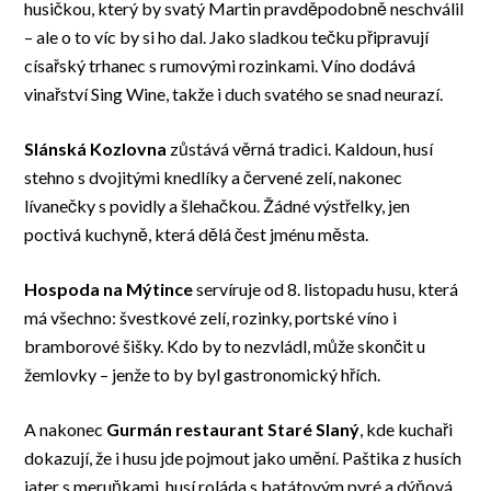
husičkou, který by svatý Martin pravděpodobně neschválil
– ale o to víc by si ho dal. Jako sladkou tečku připravují
císařský trhanec s rumovými rozinkami. Víno dodává
vinařství Sing Wine, takže i duch svatého se snad neurazí.
Slánská Kozlovna
zůstává věrná tradici. Kaldoun, husí
stehno s dvojitými knedlíky a červené zelí, nakonec
lívanečky s povidly a šlehačkou. Žádné výstřelky, jen
poctivá kuchyně, která dělá čest jménu města.
Hospoda na Mýtince
servíruje od 8. listopadu husu, která
má všechno: švestkové zelí, rozinky, portské víno i
bramborové šišky. Kdo by to nezvládl, může skončit u
žemlovky – jenže to by byl gastronomický hřích.
A nakonec
Gurmán restaurant Staré Slaný
, kde kuchaři
dokazují, že i husu jde pojmout jako umění. Paštika z husích
jater s meruňkami, husí roláda s batátovým pyré a dýňová