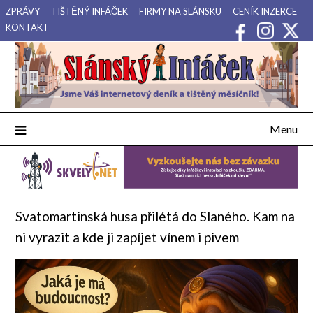
Přejdi
ZPRÁVY
TIŠTĚNÝ INFÁČEK
FIRMY NA SLÁNSKU
CENÍK INZERCE
na
KONTAKT
obsah
Váš internetový deník a tištěný měsíčník pro Slánsko, Kladensko
Slánský Infáček
a Lounsko.
Menu
Svatomartinská husa přilétá do Slaného. Kam na
ni vyrazit a kde ji zapíjet vínem i pivem