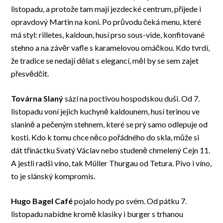
listopadu, a protože tam mají jezdecké centrum, přijede i
opravdový Martin na koni. Po průvodu čeká menu, které
má styl: rilletes, kaldoun, husí prso sous-vide, konfitované
stehno a na závěr vafle s karamelovou omáčkou. Kdo tvrdí,
že tradice se nedají dělat s elegancí, měl by se sem zajet
přesvědčit.
Továrna Slaný
sází na poctivou hospodskou duši. Od 7.
listopadu voní jejich kuchyně kaldounem, husí terinou ve
slanině a pečeným stehnem, které se prý samo odlepuje od
kosti. Kdo k tomu chce něco pořádného do skla, může si
dát třináctku Svatý Václav nebo studeně chmelený Cejn 11.
A jestli radši víno, tak Müller Thurgau od Tetura. Pivo i víno,
to je slánský kompromis.
Hugo Bagel Café
pojalo hody po svém. Od pátku 7.
listopadu nabídne kromě klasiky i burger s trhanou