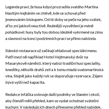
Legenda praví, že husa kdysi prozradila svatého Martina
hlasitým kejháním ve chlévě, kde se schoval před
jmenováním biskupem. Od té doby se peče na jeho svátek,
ať to zní jakkoli neuctivě. Reálnější vysvětlení je méně
pohádkové: husy byly tou dobou ideálně vykrmené na zimu
a slavnost na konci podzimních prací se přímo nabízela.
Slánské restaurace už začínají ohlašovat speciální menu.
Patří mezi ně například Hotel Hejtmanský dvůr na
Masarykově náměstí, který nabízí tradiční husí speciality,
knedlíky, několik druhů zelí a k tomu mladá svatomartinská
vína. Stejně jako každý rok se doporučuje rezervace. Zájem
bývá vyšší než kapacita.
Redakce Infáčka oslovuje další podniky ve Slaném i okolí,
aby čtenáři měli přehled, kam se vydat ochutnat sváteční
kuchyni. V následujících dnech přineseme přehled nabídek,