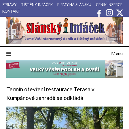
Přejdi
ZPRÁVY
TIŠTĚNÝ INFÁČEK
FIRMY NA SLÁNSKU
CENÍK INZERCE
na
KONTAKT
obsah
Váš internetový deník a tištěný měsíčník pro Slánsko, Kladensko
Slánský Infáček
a Lounsko.
Menu
Termín otevření restaurace Terasa v
Kumpánově zahradě se odkládá