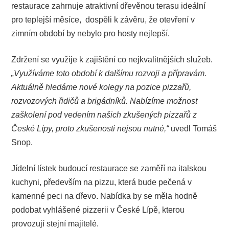
restaurace zahrnuje atraktivní dřevěnou terasu ideální
pro teplejší měsíce, dospěli k závěru, že otevření v
zimním období by nebylo pro hosty nejlepší.
Zdržení se využije k zajištění co nejkvalitnějších služeb.
„Využíváme toto období k dalšímu rozvoji a přípravám.
Aktuálně hledáme nové kolegy na pozice pizzařů,
rozvozových řidičů a brigádníků. Nabízíme možnost
zaškolení pod vedením našich zkušených pizzařů z
České Lípy, proto zkušenosti nejsou nutné,“
uvedl Tomáš
Snop.
Jídelní lístek budoucí restaurace se zaměří na italskou
kuchyni, především na pizzu, která bude pečená v
kamenné peci na dřevo. Nabídka by se měla hodně
podobat vyhlášené pizzerii v České Lípě, kterou
provozují stejní majitelé.