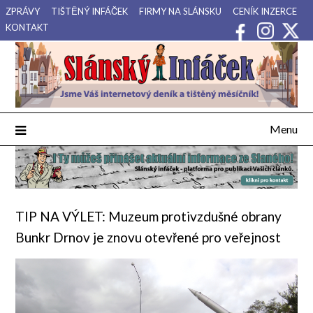
Přejdi
ZPRÁVY
TIŠTĚNÝ INFÁČEK
FIRMY NA SLÁNSKU
CENÍK INZERCE
na
KONTAKT
obsah
Váš internetový deník a tištěný měsíčník pro Slánsko, Kladensko
Slánský Infáček
a Lounsko.
Menu
TIP NA VÝLET: Muzeum protivzdušné obrany
Bunkr Drnov je znovu otevřené pro veřejnost