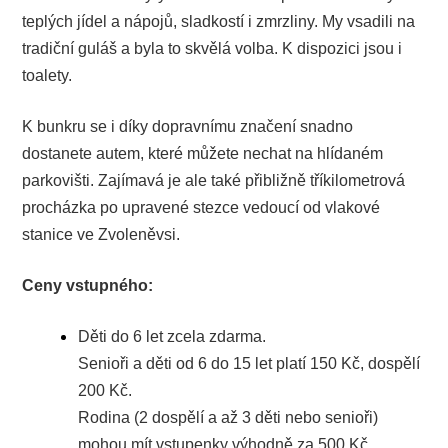
teplých jídel a nápojů, sladkostí i zmrzliny. My vsadili na
tradiční guláš a byla to skvělá volba. K dispozici jsou i
toalety.
K bunkru se i díky dopravnímu značení snadno
dostanete autem, které můžete nechat na hlídaném
parkovišti. Zajímavá je ale také přibližně tříkilometrová
procházka po upravené stezce vedoucí od vlakové
stanice ve Zvoleněvsi.
Ceny vstupného:
Děti do 6 let zcela zdarma.
Senioři a děti od 6 do 15 let platí 150 Kč, dospělí
200 Kč.
Rodina (2 dospělí a až 3 děti nebo senioři)
mohou mít vstupenky výhodně za 500 Kč.