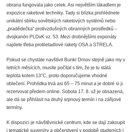
obrana fungovala jako celek. Asi největším lákadlem je
expozice raketové techniky. Tady si blízka prohlédnete
unikátní sbírku sovětských raketových systémů nebo
„pradědečka“ protivzdušných obranných prostředků –
dvojkanón PLDvK vz. 53. Mezi drobnějšími exponáty
najdete třeba protiletadlové rakety OSA a STRELA.
Pokud se chystáte navštívit Bunkr Drnov stejně jako my v
letních měsících, musíte počítat s tím, že je tu stálá
teplota kolem 13°C, proto doporučujeme vhodné
oblečení. Prohlídka trvá asi 65 – 75 minut a je dobré si ji
rezervovat předem online. Sobota 17. 8. už je obsazená,
ale dá se přihlásit na druhý srpnový termín i na zářijové
termíny.
K dispozici je návštěvnické centrum, kde se dají zakoupit
i tematické suvenýry a občerstvení v podobě studených i