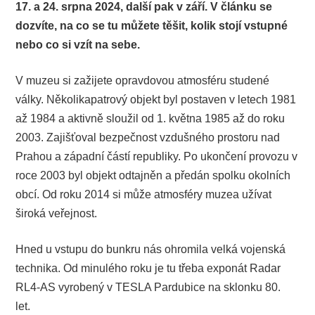
17. a 24. srpna 2024, další pak v září. V článku se
dozvíte, na co se tu můžete těšit, kolik stojí vstupné
nebo co si vzít na sebe.
V muzeu si zažijete opravdovou atmosféru studené
války. Několikapatrový objekt byl postaven v letech 1981
až 1984 a aktivně sloužil od 1. května 1985 až do roku
2003. Zajišťoval bezpečnost vzdušného prostoru nad
Prahou a západní částí republiky. Po ukončení provozu v
roce 2003 byl objekt odtajněn a předán spolku okolních
obcí. Od roku 2014 si může atmosféry muzea užívat
široká veřejnost.
Hned u vstupu do bunkru nás ohromila velká vojenská
technika. Od minulého roku je tu třeba exponát Radar
RL4-AS vyrobený v TESLA Pardubice na sklonku 80.
let.