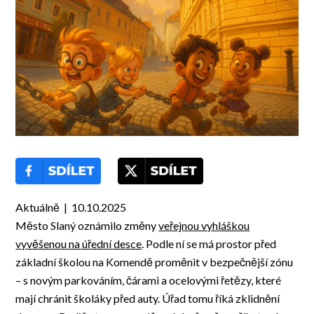
Aktuálně | 10.10.2025
Město Slaný oznámilo změny
veřejnou vyhláškou
vyvěšenou na úřední desce
. Podle ní se má prostor před
základní školou na Komendě proměnit v bezpečnější zónu
– s novým parkováním, čárami a ocelovými řetězy, které
mají chránit školáky před auty. Úřad tomu říká zklidnění