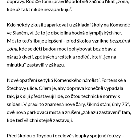
dopravy. Rodiče tomu pravděpodobně začnou říkat „zóna,
kde už fakt nikde nezaparkuju“.
Kdo někdy zkusil zaparkovat u základní školy na Komendě
ve Slaném, ví, že to je disciplína hodná olympijských her.
Město teď slibuje zlepšení – před školou vznikne
bezpečná
zóna
, kde se děti budou moci pohybovat bez obav z
nárazů dveří, zpětných zrcátek a rodičů, kteří „jen na
minutku“ zastavili v zákazu.
Nové opatření se týká Komenského náměstí, Fortenské a
Štechovy ulice. Cílem je, aby doprava konečně vypadala
tak, jak si ji představují lidé, co čtou technické normy k
snídani. V praxi to znamená nové čáry, šikmá stání, úhly 75°,
dvě nová parkovací místa a zrušení „zákazu zastavení“ tam,
kde teď všichni stejně zastavují.
Před školou přibydou i ocelové sloupky spojené řetězy –