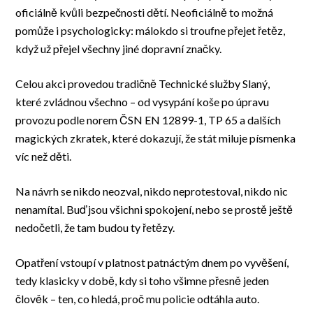
oficiálně kvůli bezpečnosti dětí. Neoficiálně to možná
pomůže i psychologicky: málokdo si troufne přejet řetěz,
když už přejel všechny jiné dopravní značky.
Celou akci provedou tradičně Technické služby Slaný,
které zvládnou všechno – od vysypání koše po úpravu
provozu podle norem ČSN EN 12899-1, TP 65 a dalších
magických zkratek, které dokazují, že stát miluje písmenka
víc než děti.
Na návrh se nikdo neozval, nikdo neprotestoval, nikdo nic
nenamítal. Buď jsou všichni spokojení, nebo se prostě ještě
nedočetli, že tam budou ty řetězy.
Opatření vstoupí v platnost patnáctým dnem po vyvěšení,
tedy klasicky v době, kdy si toho všimne přesně jeden
člověk – ten, co hledá, proč mu policie odtáhla auto.