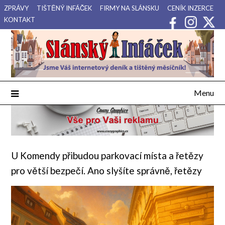
Přejdi
ZPRÁVY
TIŠTĚNÝ INFÁČEK
FIRMY NA SLÁNSKU
CENÍK INZERCE
na
KONTAKT
obsah
Váš internetový deník a tištěný měsíčník pro Slánsko, Kladensko
Slánský Infáček
a Lounsko.
Menu
U Komendy přibudou parkovací místa a řetězy
pro větší bezpečí. Ano slyšíte správně, řetězy