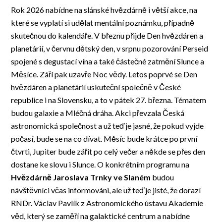
Rok 2026 nabídne na slánské hvězdárně i větší akce, na
které se vyplatí si udělat mentální poznámku, případně
skutečnou do kalendáře. V březnu přijde Den hvězdáren a
planetárií, v červnu dětský den, v srpnu pozorování Perseid
spojené s degustací vína a také částečné zatmění Slunce a
Měsíce. Září pak uzavře Noc vědy. Letos poprvé se Den
hvězdáren a planetárií uskuteční společně v České
republice i na Slovensku, a to v pátek 27. března. Tématem
budou galaxie a Mléčná dráha. Akci převzala Česká
astronomická společnost a už teď je jasné, že pokud vyjde
počasí, bude se na co dívat. Měsíc bude krátce po první
čtvrti, Jupiter bude zářit po celý večer a někde se přes den
dostane ke slovu i Slunce. O konkrétním programu na
Hvězdárně Jaroslava Trnky ve Slaném
budou
návštěvníci včas informováni, ale už teď je jisté, že dorazí
RNDr. Václav Pavlík z Astronomického ústavu Akademie
věd, který se zaměří na galaktické centrum a nabídne