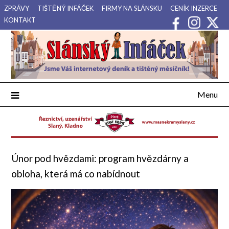
Přejdi
ZPRÁVY
TIŠTĚNÝ INFÁČEK
FIRMY NA SLÁNSKU
CENÍK INZERCE
na
KONTAKT
obsah
Váš internetový deník a tištěný měsíčník pro Slánsko, Kladensko
Slánský Infáček
a Lounsko.
Menu
Únor pod hvězdami: program hvězdárny a
obloha, která má co nabídnout