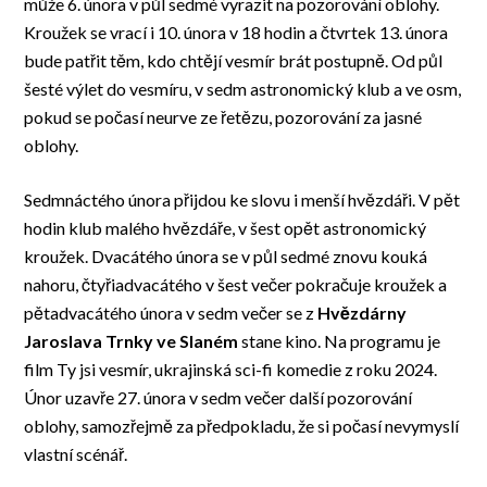
může 6. února v půl sedmé vyrazit na pozorování oblohy.
Kroužek se vrací i 10. února v 18 hodin a čtvrtek 13. února
bude patřit těm, kdo chtějí vesmír brát postupně. Od půl
šesté výlet do vesmíru, v sedm astronomický klub a ve osm,
pokud se počasí neurve ze řetězu, pozorování za jasné
oblohy.
Sedmnáctého února přijdou ke slovu i menší hvězdáři. V pět
hodin klub malého hvězdáře, v šest opět astronomický
kroužek. Dvacátého února se v půl sedmé znovu kouká
nahoru, čtyřiadvacátého v šest večer pokračuje kroužek a
pětadvacátého února v sedm večer se z
Hvězdárny
Jaroslava Trnky ve Slaném
stane kino. Na programu je
film Ty jsi vesmír, ukrajinská sci-fi komedie z roku 2024.
Únor uzavře 27. února v sedm večer další pozorování
oblohy, samozřejmě za předpokladu, že si počasí nevymyslí
vlastní scénář.