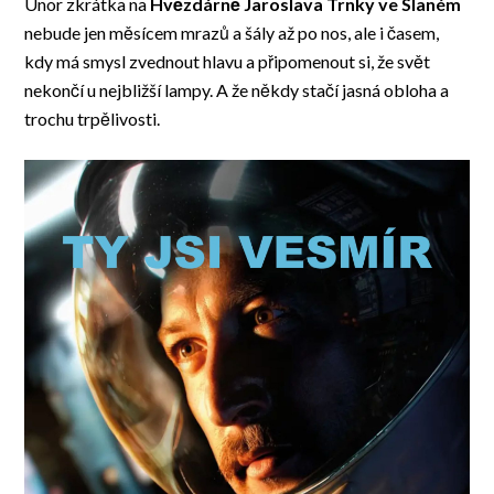
Únor zkrátka na
Hvězdárně Jaroslava Trnky ve Slaném
nebude jen měsícem mrazů a šály až po nos, ale i časem,
kdy má smysl zvednout hlavu a připomenout si, že svět
nekončí u nejbližší lampy. A že někdy stačí jasná obloha a
trochu trpělivosti.