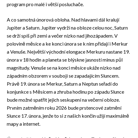
program pro malé i větší posluchače.
A co samotná únorová obloha. Nad hlavami dál kralují
Jupiter a Saturn. Jupiter vydrží na obloze celou noc, Saturn
se drží spíš při zemi a večer nízko nad jihozápadem. V
polovině měsíce a ke konci února se k nim přidají i Merkur
a Venuše. Největší východní elongace Merkuru nastane 19.
února v 18 hodin a planeta se blýskne jasností minus půl
magnitudy. Venuše se na konci měsíce ukáže nízko nad
západním obzorem v souboji se zapadajícím Sluncem.
Právě 19. února se Merkur, Saturn a Neptun seřadí do
konjunkce s Měsícem a zhruba hodinu po západu Slunce
bude možné spatřit jejich seskupení na večerní obloze.
Prvním zatměním roku 2026 bude prstencové zatmění
Slunce 17. února, jenže to si z našich končin užijí maximálně
mapy a internet.