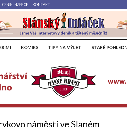
CENÍK INZERCE
KONTAKT
Váš internetový deník a tištěný měsíčník pro Slánsko, Kladensko a Lounsko.
Slánský Infáček
KRIMI
KOMIKS
TIPY NA VÝLET
STARÉ POHLEDN
rykovo náměstí ve Slaném