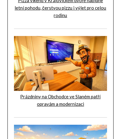
Pizza víkend v Královickém dvoře nabídne
letní pohodu, čerstvou pizzu i výlet pro celou
rodinu
Prázdniny na Obchodce ve Slaném patří
opravám a modernizaci