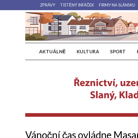
Přejdi
ZPRÁVY
TIŠTĚNÝ INFÁČEK
FIRMY NA SLÁNSKU
na
obsah
AKTUÁLNĚ
KULTURA
SPORT
Vánoční čas ovládne Masa