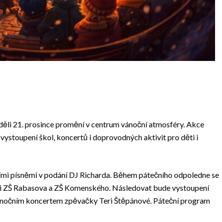
děli 21. prosince promění v centrum vánoční atmosféry. Akce
ystoupení škol, koncertů i doprovodných aktivit pro děti i
mi písněmi v podání DJ Richarda. Během pátečního odpoledne se
žáci ZŠ Rabasova a ZŠ Komenského. Následovat bude vystoupení
vánočním koncertem zpěvačky Teri Štěpánové. Páteční program