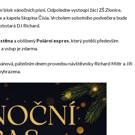
í blok vánočních písní. Odpoledne vystoupí žáci ZŠ Zlonice,
ax a kapela Skupina Čísla. Vrcholem sobotního podvečera bude
obstará DJ Richard.
ostěna
a oblíbený
Polární expres
, který potěší především
 a vstup je zdarma.
nová, pátečním dnem provedou návštěvníky Richard Miltr a Jiří
vyhrazena.