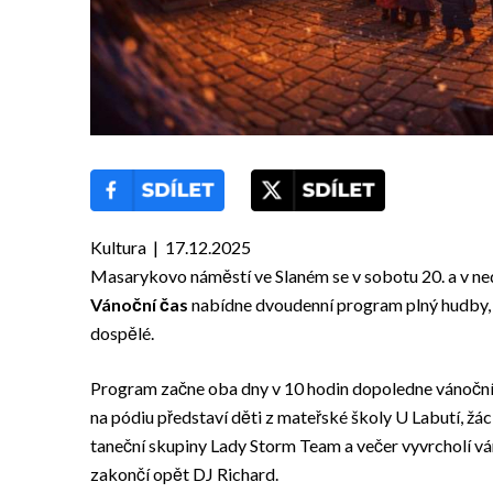
Kultura | 17.12.2025
Masarykovo náměstí ve Slaném se v sobotu 20. a v ne
Vánoční čas
nabídne dvoudenní program plný hudby, v
dospělé.
Program začne oba dny v 10 hodin dopoledne vánoční
na pódiu představí děti z mateřské školy U Labutí, 
taneční skupiny Lady Storm Team a večer vyvrcholí 
zakončí opět DJ Richard.