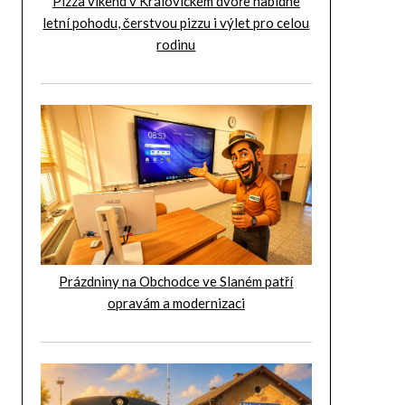
Pizza víkend v Královickém dvoře nabídne
letní pohodu, čerstvou pizzu i výlet pro celou
rodinu
Prázdniny na Obchodce ve Slaném patří
opravám a modernizaci