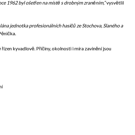
roce 1962 byl ošetřen na místě s drobným zraněním,”
vysvětlil
olána jednotka profesionálních hasičů ze Stochova, Slaného a
Pěnička.
ízen kyvadlově. Příčiny, okolnosti i míra zavinění jsou
ní