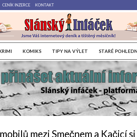
CENÍK INZERCE
KONTAKT
Váš internetový deník a tištěný měsíčník pro Slánsko, Kladensko a Lounsko.
Slánský Infáček
KRIMI
KOMIKS
TIPY NA VÝLET
STARÉ POHLEDN
mobilů mezi Smečnem a Kačicí si