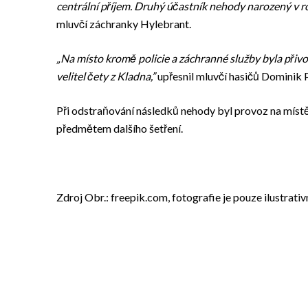
centrální příjem. Druhý účastník nehody narozený v 
mluvčí záchranky Hylebrant.
„Na místo kromě policie a záchranné služby byla přiv
velitel čety z Kladna,”
upřesnil mluvčí hasičů Dominik 
Při odstraňování následků nehody byl provoz na místě ř
předmětem dalšího šetření.
Zdroj Obr.: freepik.com, fotografie je pouze ilustrativ