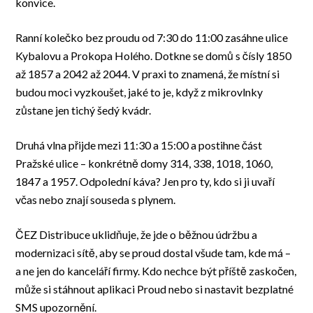
konvice.
Ranní kolečko bez proudu od 7:30 do 11:00 zasáhne ulice
Kybalovu a Prokopa Holého. Dotkne se domů s čísly 1850
až 1857 a 2042 až 2044. V praxi to znamená, že místní si
budou moci vyzkoušet, jaké to je, když z mikrovlnky
zůstane jen tichý šedý kvádr.
Druhá vlna přijde mezi 11:30 a 15:00 a postihne část
Pražské ulice – konkrétně domy 314, 338, 1018, 1060,
1847 a 1957. Odpolední káva? Jen pro ty, kdo si ji uvaří
včas nebo znají souseda s plynem.
ČEZ Distribuce uklidňuje, že jde o běžnou údržbu a
modernizaci sítě, aby se proud dostal všude tam, kde má –
a ne jen do kanceláří firmy. Kdo nechce být příště zaskočen,
může si stáhnout aplikaci Proud nebo si nastavit bezplatné
SMS upozornění.