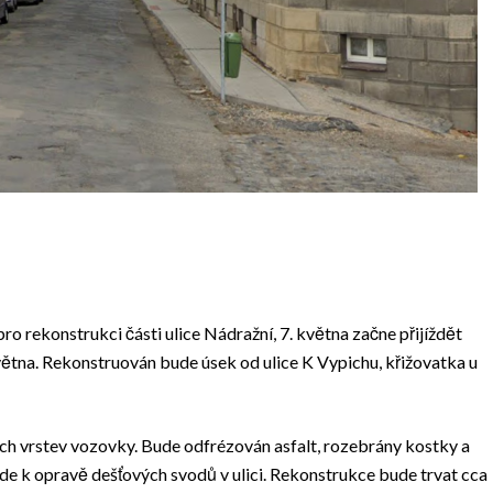
 pro rekonstrukci části ulice Nádražní, 7. května začne přijíždět
května. Rekonstruován bude úsek od ulice K Vypichu, křižovatka u
h vrstev vozovky. Bude odfrézován asfalt, rozebrány kostky a
jde k opravě dešťových svodů v ulici. Rekonstrukce bude trvat cca