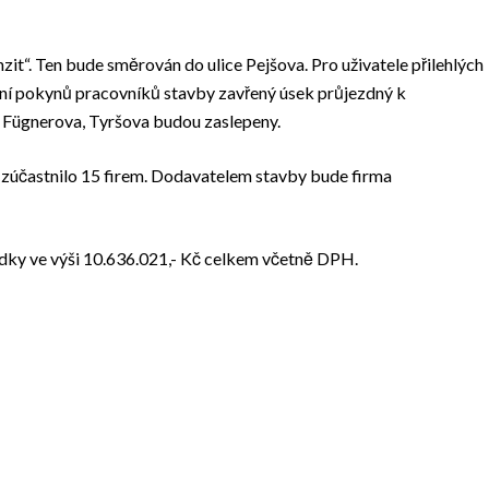
it“. Ten bude směrován do ulice Pejšova. Pro uživatele přilehlých
ení pokynů pracovníků stavby zavřený úsek průjezdný k
, Fügnerova, Tyršova budou zaslepeny.
 zúčastnilo 15 firem. Dodavatelem stavby bude firma
ídky ve výši 10.636.021,- Kč celkem včetně DPH.