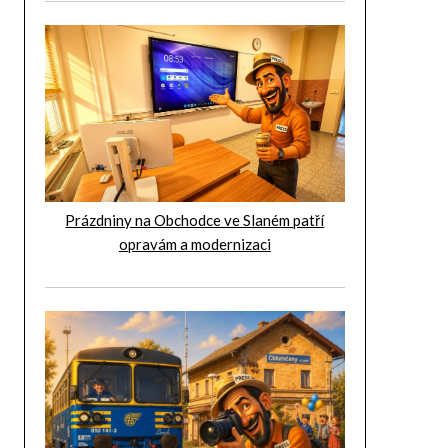
Prázdniny na Obchodce ve Slaném patří
opravám a modernizaci