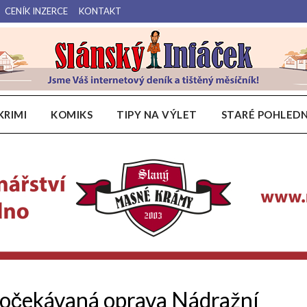
CENÍK INZERCE
KONTAKT
Váš internetový deník a tištěný měsíčník pro Slánsko, Kladensko a Lounsko.
Slánský Infáček
KRIMI
KOMIKS
TIPY NA VÝLET
STARÉ POHLEDN
 očekávaná oprava Nádražní