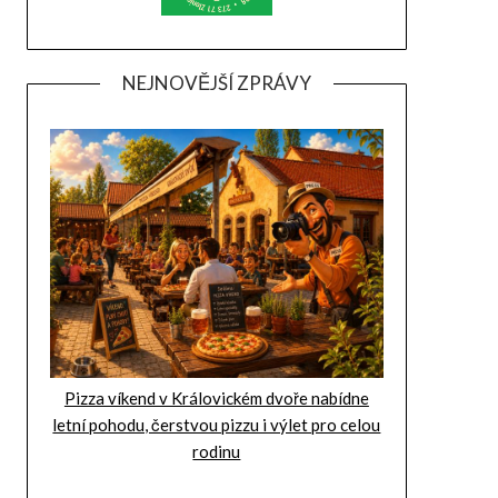
NEJNOVĚJŠÍ ZPRÁVY
Pizza víkend v Královickém dvoře nabídne
letní pohodu, čerstvou pizzu i výlet pro celou
rodinu