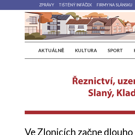
Přejdi
ZPRÁVY
TIŠTĚNÝ INFÁČEK
FIRMY NA SLÁNSKU
na
obsah
AKTUÁLNĚ
KULTURA
SPORT
Ve Zlonicích začne dlouho