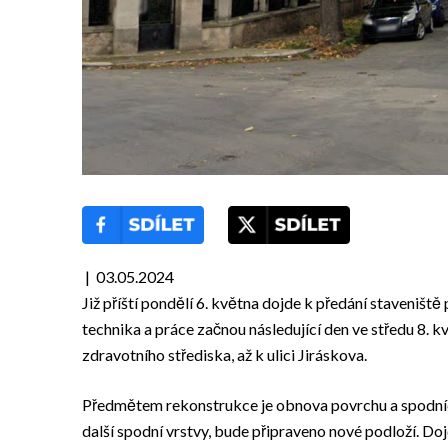
| 03.05.2024
Již příští pondělí 6. května dojde k předání staveniště
technika a práce začnou následující den ve středu 8. 
zdravotního střediska, až k ulici Jiráskova.
Předmětem rekonstrukce je obnova povrchu a spodníc
další spodní vrstvy, bude připraveno nové podloží. Do