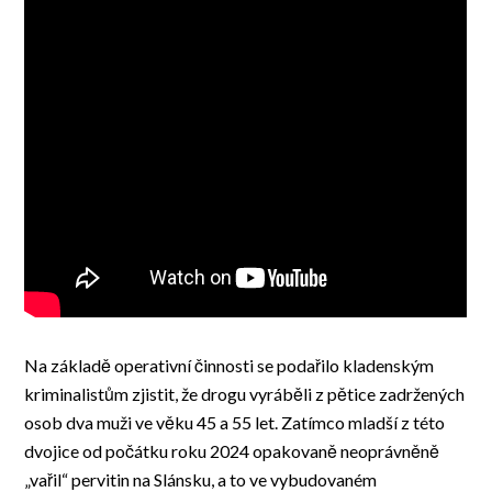
Na základě operativní činnosti se podařilo kladenským
kriminalistům zjistit, že drogu vyráběli z pětice zadržených
osob dva muži ve věku 45 a 55 let. Zatímco mladší z této
dvojice od počátku roku 2024 opakovaně neoprávněně
„vařil“ pervitin na Slánsku, a to ve vybudovaném