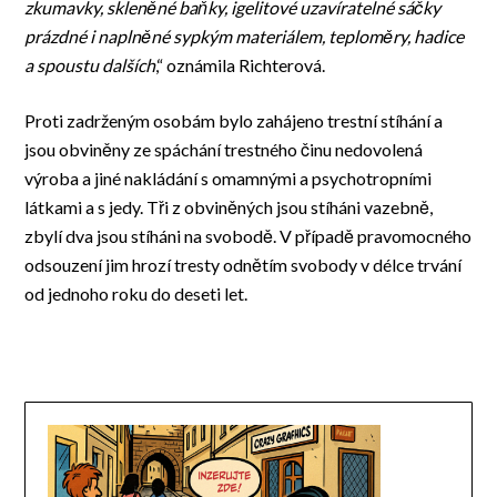
zkumavky, skleněné baňky, igelitové uzavíratelné sáčky
prázdné i naplněné sypkým materiálem, teploměry, hadice
a spoustu dalších
,“ oznámila Richterová.
Proti zadrženým osobám bylo zahájeno trestní stíhání a
jsou obviněny ze spáchání trestného činu nedovolená
výroba a jiné nakládání s omamnými a psychotropními
látkami a s jedy. Tři z obviněných jsou stíháni vazebně,
zbylí dva jsou stíháni na svobodě. V případě pravomocného
odsouzení jim hrozí tresty odnětím svobody v délce trvání
od jednoho roku do deseti let.