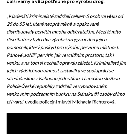
další varny a věci potřebné pro výrobu drog.
„
Kladenští kriminalisté zadrželi celkem 5 osob ve věku od
25 do 55 let, které neoprávněně a opakovaně
distribuovaly pervitin mnoha odběratelům. Mezi těmito
distributory byli i dva výrobci drogy a jeden jejich
pomocník, který poskytl pro výrobu pervitinu místnost.
Pánové „vařili“ pervitin jak ve vnitřním prostoru, tak i
venku, a na tom si nechali opravdu záležet. Kriminalisté jim
jejich výdělečnou činnost zastavili a ve spolupráci se
středočeskou zásahovou jednotkou a Leteckou službou
Policie České republiky zadrželi ve vybudovaném
venkovním podzemním bunkru na Slánsku tři osoby přímo
při varu
,“ uvedla policejní mluvčí Michaela Richterová.