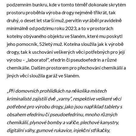
podzemním bunkru, kde v tomto téměř dokonale skrytém
prostoru proběhla výroba drogy nejméně třikrát, tak
druhý, o deset let starší muž, pervitin vyráběl pravidelně
minimálně od podzimu roku 2023, a to v prostorách
kotelny obývaného objektu ve Slaném, které mu poskytl
jeho pomocník, 52letý muž. Kotelna sloužila jak k výrobě
drogy, tak k uschování veškerých věcí potřebných pro její
výrobu – „laboratoř“, efedrin či pseudoefedrin a různé
chemikálie. Dalším prostorem pro přechování chemikálií a
jiných věcí sloužila garáž ve Slaném.
„
Při domovních prohlídkách na několika místech
kriminalisté zajistili dvě „varny“, respektive veškeré věci
potřebné pro výrobu drogy, jako jsou například tablety s
obsahem efedrinu či pseudoefedrinu, mnoho různých
chemikálií, plynové bomby a vařiče, plechové kanystry,
digitální váhy, gumové rukavice, injekční stříkačky,