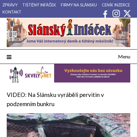
Přejdi
ZPRÁVY
TIŠTĚNÝ INFÁČEK
FIRMY NA SLÁNSKU
CENÍK INZERCE
na
KONTAKT
obsah
Váš internetový deník a tištěný měsíčník pro Slánsko, Kladensko
Slánský Infáček
a Lounsko.
Menu
VIDEO: Na Slánsku vyráběli pervitin v
podzemním bunkru