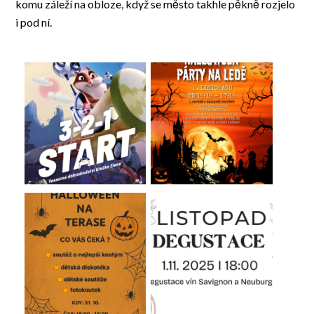
komu záleží na obloze, když se město takhle pěkně rozjelo
i pod ní.