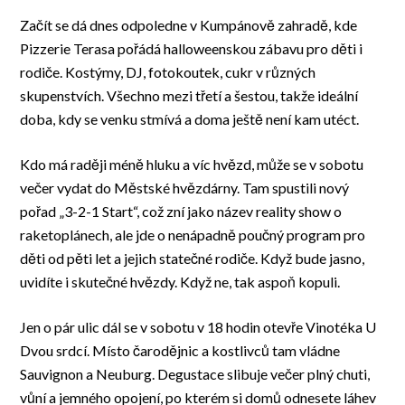
Začít se dá dnes odpoledne v Kumpánově zahradě, kde
Pizzerie Terasa pořádá halloweenskou zábavu pro děti i
rodiče. Kostýmy, DJ, fotokoutek, cukr v různých
skupenstvích. Všechno mezi třetí a šestou, takže ideální
doba, kdy se venku stmívá a doma ještě není kam utéct.
Kdo má raději méně hluku a víc hvězd, může se v sobotu
večer vydat do Městské hvězdárny. Tam spustili nový
pořad „3-2-1 Start“, což zní jako název reality show o
raketoplánech, ale jde o nenápadně poučný program pro
děti od pěti let a jejich statečné rodiče. Když bude jasno,
uvidíte i skutečné hvězdy. Když ne, tak aspoň kopuli.
Jen o pár ulic dál se v sobotu v 18 hodin otevře Vinotéka U
Dvou srdcí. Místo čarodějnic a kostlivců tam vládne
Sauvignon a Neuburg. Degustace slibuje večer plný chuti,
vůní a jemného opojení, po kterém si domů odnesete láhev