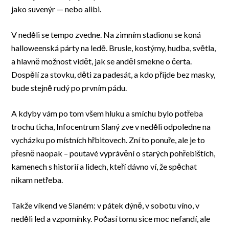
jako suvenýr — nebo alibi.
V neděli se tempo zvedne. Na zimním stadionu se koná
halloweenská párty na ledě. Brusle, kostýmy, hudba, světla,
a hlavně možnost vidět, jak se anděl smekne o čerta.
Dospělí za stovku, děti za padesát, a kdo přijde bez masky,
bude stejně rudý po prvním pádu.
A kdyby vám po tom všem hluku a smíchu bylo potřeba
trochu ticha, Infocentrum Slaný zve v neděli odpoledne na
vycházku po místních hřbitovech. Zní to ponuře, ale je to
přesně naopak – poutavé vyprávění o starých pohřebištích,
kamenech s historií a lidech, kteří dávno ví, že spěchat
nikam netřeba.
Takže víkend ve Slaném: v pátek dýně, v sobotu víno, v
neděli led a vzpomínky. Počasí tomu sice moc nefandí, ale