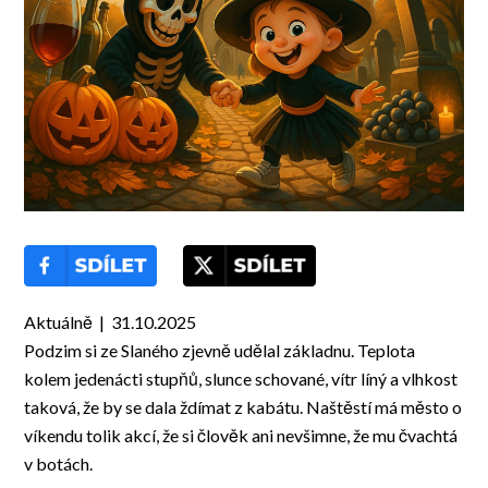
Aktuálně | 31.10.2025
Podzim si ze Slaného zjevně udělal základnu. Teplota
kolem jedenácti stupňů, slunce schované, vítr líný a vlhkost
taková, že by se dala ždímat z kabátu. Naštěstí má město o
víkendu tolik akcí, že si člověk ani nevšimne, že mu čvachtá
v botách.