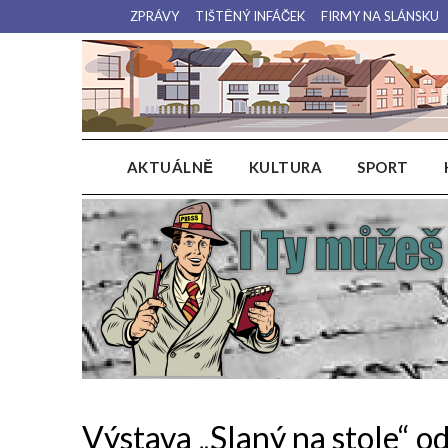
Přejdi
ZPRÁVY
TIŠTĚNÝ INFÁČEK
FIRMY NA SLÁNSKU
na
obsah
AKTUÁLNĚ
KULTURA
SPORT
Výstava „Slaný na stole“ o