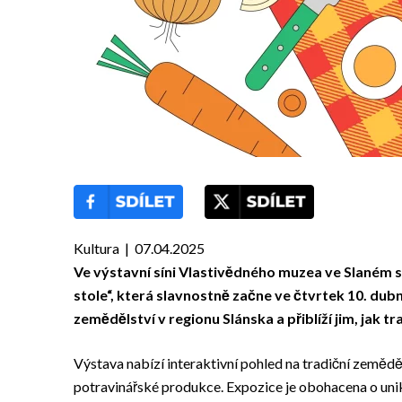
Kultura | 07.04.2025
Ve výstavní síni Vlastivědného muzea ve Slaném s
stole“, která slavnostně začne ve čtvrtek 10. dub
zemědělství v regionu Slánska a přiblíží jim, jak t
Výstava nabízí interaktivní pohled na tradiční zeměděl
potravinářské produkce. Expozice je obohacena o un