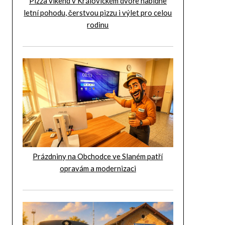
Pizza víkend v Královickém dvoře nabídne
letní pohodu, čerstvou pizzu i výlet pro celou
rodinu
Prázdniny na Obchodce ve Slaném patří
opravám a modernizaci