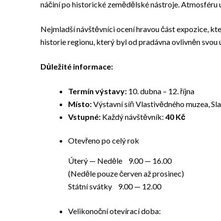
náčiní po historické zemědělské nástroje. Atmosféru
Nejmladší návštěvníci ocení hravou část expozice, kte
historie regionu, který byl od pradávna ovlivněn sv
Důležité informace:
Termín výstavy:
10. dubna – 12. října
Místo:
Výstavní síň Vlastivědného muzea, Sl
Vstupné:
Každý návštěvník:
40 Kč
Otevřeno po celý rok
Úterý — Neděle 9.00 — 16.00
(Neděle pouze červen až prosinec)
Státní svátky 9.00 — 12.00
Velikonoční otevírací doba: