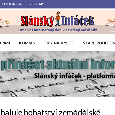
CENÍK INZERCE
KONTAKT
Váš internetový deník a tištěný měsíčník pro Slánsko, Kladensko a Lounsko.
Slánský Infáček
KRIMI
KOMIKS
TIPY NA VÝLET
STARÉ POHLEDN
dhaluje bohatství zemědělské