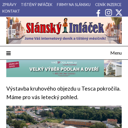
Přejdi
ZPRÁVY
TIŠTĚNÝ INFÁČEK
FIRMY NA SLÁNSKU
CENÍK INZERCE
na
KONTAKT
obsah
Váš internetový deník a tištěný měsíčník pro Slánsko, Kladensko
Slánský Infáček
a Lounsko.
Menu
Výstavba kruhového objezdu u Tesca pokročila.
Máme pro vás letecký pohled.