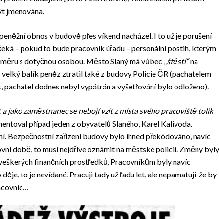
být jmenována.
 peněžní obnos v budově přes víkend nacházel. I to už je porušení
eká – pokud to bude pracovník úřadu – personální postih, kterým
poměru s dotyčnou osobou. Město Slaný má vůbec „
štěstí“
na
 velký balík peněz ztratil také z budovy Policie ČR (pachatelem
, pachatel dodnes nebyl vypátrán a vyšetřování bylo odloženo).
 a jako zaměstnanec se nebojí vzít z místa svého pracoviště tolik
ntoval případ jeden z obyvatelů Slaného, Karel Kalivoda.
ní. Bezpečnostní zařízení budovy bylo ihned překódováno, navíc
ovní době, to musí nejdříve oznámit na městské policii. Změny byly
veškerých finančních prostředků. Pracovníkům byly navíc
je, to je nevídané. Pracuji tady už řadu let, ale nepamatuji, že by
racovnic…