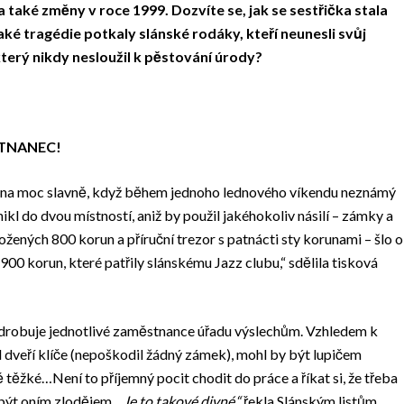
a také změny v roce 1999. Dozvíte se, jak se sestřička stala
ké tragédie potkaly slánské rodáky, kteří neunesli svůj
který nikdy nesloužil k pěstování úrody?
TNANEC!
vna moc slavně, když během jednoho lednového víkendu neznámý
ikl do dvou místností, aniž by použil jakéhokoliv násilí – zámky a
žených 800 korun a příruční trezor s patnácti sty korunami – šlo o
00 korun, které patřily slánskému Jazz clubu,“ sdělila tisková
podrobuje jednotlivé zaměstnance úřadu výslechům. Vzhledem k
 dveří klíče (nepoškodil žádný zámek), mohl by být lupičem
těžké…Není to příjemný pocit chodit do práce a říkat si, že třeba
 být oním zlodějem.
„Je to takové divné,“
řekla Slánským listům