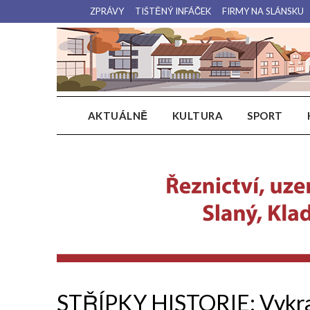
Přejdi
ZPRÁVY
TIŠTĚNÝ INFÁČEK
FIRMY NA SLÁNSKU
na
obsah
AKTUÁLNĚ
KULTURA
SPORT
STŘÍPKY HISTORIE: Vykrad