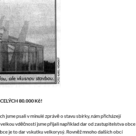
CELÝCH 80.000 Kč!
h jsme psali v minulé zprávě o stavu sbírky, nám přicházejí
elkou vděčností jsme přijali například dar od zastupitelstva obce
obce je to dar vskutku velkorysý. Rovněž mnoho dalších obcí