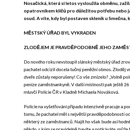
Nosačická, která si letos vysloužila obměnu, zažil
opatrovníkem klíčů pro důležitou potřebu nebo ja
osud. A víte, kdy byl postaven skleník u Smečna, 
MĚSTSKÝ ÚŘAD BYL VYKRADEN
ZLODĚJEM JE PRAVDĚPODOBNĚ JEHO ZAMĚS
Do nového roku nevstoupil slánský městský úřad zro
pachatel odcizil docela tučný peněžní obnos. Zloděj vn
dveře zůstaly neporušeny! Co vše zmizelo? „Volně polo
peníze zaměstnankyně. V další místnosti pak ještě 26 9
mluvčí Policie ČR v Kladně Michaela Nováková.
Policie na vyšetřování případu intenzivně pracuje a 
tomu, že pachatel měl s největší pravděpodobností od
některý ze zaměstnanců. Najít ho však bude asi hodně 
někdo, s kým se pravidelně bavíte a potkáváte, může