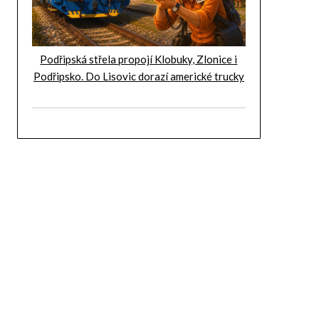
Podřipská střela propojí Klobuky, Zlonice i
Podřipsko. Do Lisovic dorazí americké trucky