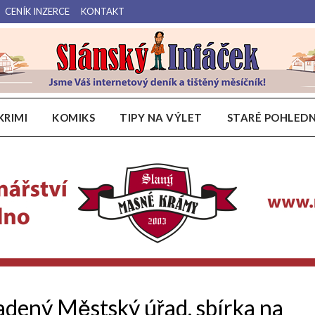
CENÍK INZERCE
KONTAKT
Váš internetový deník a tištěný měsíčník pro Slánsko, Kladensko a Lounsko.
Slánský Infáček
KRIMI
KOMIKS
TIPY NA VÝLET
STARÉ POHLEDN
ený Městský úřad, sbírka na