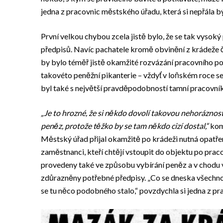
jedna z pracovnic městského úřadu, která si nepřála 
První velkou chybou zcela jistě bylo, že se tak vysoký
předpisů. Navíc pachatele kromě obvinění z krádeže č
by bylo téměř jistě okamžité rozvázání pracovního 
takovéto peněžní pikanterie – vždyť v loňském roce se
byl také s největší pravděpodobností tamní pracovník
„Je to hrozné, že si někdo dovolí takovou nehoráznost
peněz, protože těžko by se tam někdo cizí dostal,“
kome
Městský úřad přijal okamžitě po krádeži nutná opatře
zaměstnanci, kteří chtějí vstoupit do objektu po prac
provedeny také ve způsobu vybírání peněz a v chodu 
zdůrazněny potřebné předpisy. „Co se dneska všechno dě
se tu něco podobného stalo,“ povzdychla si jedna z p