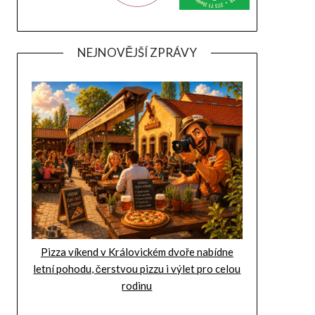
NEJNOVĚJŠÍ ZPRÁVY
Pizza víkend v Královickém dvoře nabídne
letní pohodu, čerstvou pizzu i výlet pro celou
rodinu