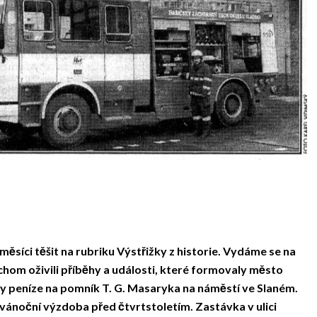
měsíci těšit na rubriku Výstřižky z historie. Vydáme se na
ychom oživili příběhy a události, které formovaly město
ly peníze na pomník T. G. Masaryka na náměstí ve Slaném.
 vánoční výzdoba před čtvrtstoletím. Zastávka v ulici