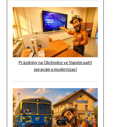
Prázdniny na Obchodce ve Slaném patří
opravám a modernizaci