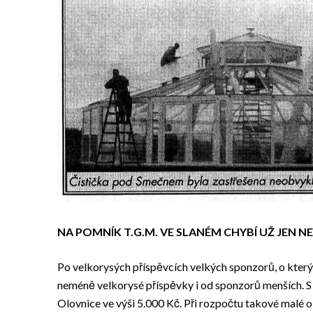
NA POMNÍK T.G.M. VE SLANÉM CHYBÍ UŽ JEN NE
Po velkorysých příspěvcích velkých sponzorů, o kterýc
neméně velkorysé příspěvky i od sponzorů menších. S v
Olovnice ve výši 5.000 Kč. Při rozpočtu takové malé 