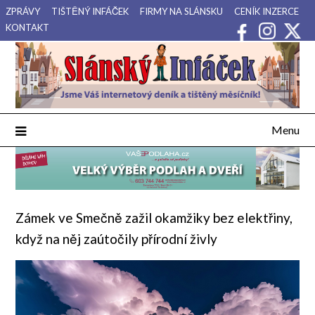
Přejdi
ZPRÁVY
TIŠTĚNÝ INFÁČEK
FIRMY NA SLÁNSKU
CENÍK INZERCE
na
KONTAKT
obsah
Váš internetový deník a tištěný měsíčník pro Slánsko, Kladensko
Slánský Infáček
a Lounsko.
Menu
Zámek ve Smečně zažil okamžiky bez elektřiny,
když na něj zaútočily přírodní živly