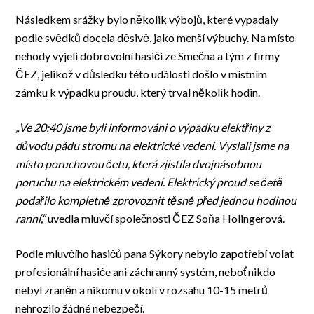
Následkem srážky bylo několik výbojů, které vypadaly
podle svědků docela děsivě, jako menší výbuchy. Na místo
nehody vyjeli dobrovolní hasiči ze Smečna a tým z firmy
ČEZ, jelikož v důsledku této události došlo v místním
zámku k výpadku proudu, který trval několik hodin.
„Ve 20:40 jsme byli informováni o výpadku elektřiny z
důvodu pádu stromu na elektrické vedení. Vyslali jsme na
místo poruchovou četu, která zjistila dvojnásobnou
poruchu na elektrickém vedení. Elektrický proud se četě
podařilo kompletně zprovoznit těsně před jednou hodinou
ranní,“
uvedla mluvčí společnosti ČEZ Soňa Holingerová.
Podle mluvčího hasičů pana Sýkory nebylo zapotřebí volat
profesionální hasiče ani záchranný systém, neboť nikdo
nebyl zraněn a nikomu v okolí v rozsahu 10-15 metrů
nehrozilo žádné nebezpečí.