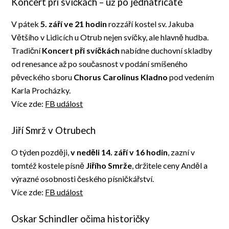
Koncert při svíčkách – už po jednatřicáté
V pátek
5. září ve 21 hodin
rozzáří kostel sv. Jakuba
Většího v Lidicích u Otrub nejen svíčky, ale hlavně hudba.
Tradiční
Koncert při svíčkách
nabídne duchovní skladby
od renesance až po současnost v podání smíšeného
pěveckého sboru
Chorus Carolinus Kladno
pod vedením
Karla Procházky.
Více zde:
FB událost
Jiří Smrž v Otrubech
O týden později,
v neděli 14. září v 16 hodin
, zazní v
tomtéž kostele písně
Jiřího Smrže
, držitele ceny Anděl a
výrazné osobnosti českého písničkářství.
Více zde:
FB událost
Oskar Schindler očima historičky