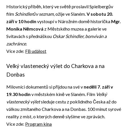
Historický příběh, který ve světě proslavil Spielbergův
film
Schindlerův seznam
, ožije ve Slaném.
V sobotu 20.
září v 10 hodin
vystoupí v Nárožním domě historička
Mgr.
Monika Němcová
z Městského muzea a galerie ve
Svitavách s přednáškou
Oskar Schindler, bonviván a
zachránce
.
Více zde:
FB událost
Velký vlastenecký výlet do Charkova a na
Donbas
Milovníci dokumentů si přijdou na své v
neděli 7. září v
19.30 hodin
v městském kině ve Slaném. Film
Velký
vlastenecký výlet
sleduje cestu z poklidného Česka až do
válkou zmítaného Charkova a na Donbas. 100 minut syrové
reality z míst, o kterých denně slyšíme ve zprávách.
Více zde:
Program kina