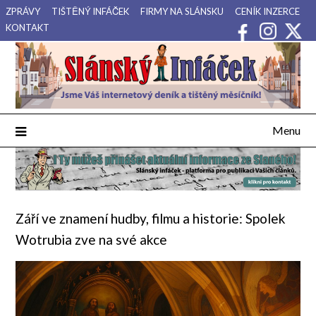
Přejdi
ZPRÁVY
TIŠTĚNÝ INFÁČEK
FIRMY NA SLÁNSKU
CENÍK INZERCE
na
KONTAKT
obsah
Váš internetový deník a tištěný měsíčník pro Slánsko, Kladensko
Slánský Infáček
a Lounsko.
Menu
Září ve znamení hudby, filmu a historie: Spolek
Wotrubia zve na své akce