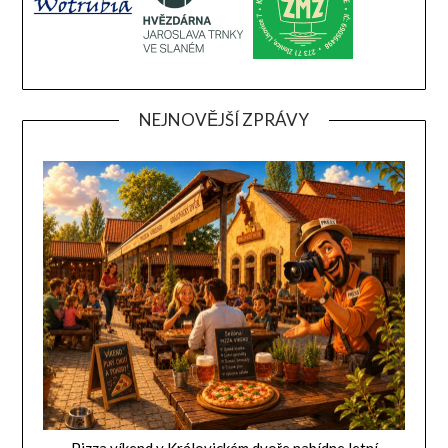
NEJNOVĚJŠÍ ZPRÁVY
Pizza víkend v Královickém dvoře nabídne letní