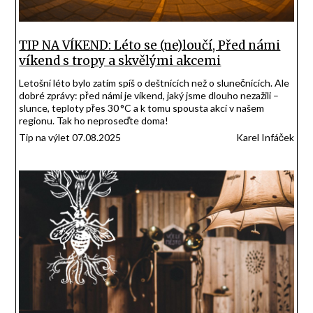
TIP NA VÍKEND: Léto se (ne)loučí, Před námi
víkend s tropy a skvělými akcemi
Letošní léto bylo zatím spíš o deštnících než o slunečnících. Ale
dobré zprávy: před námi je víkend, jaký jsme dlouho nezažili –
slunce, teploty přes 30 °C a k tomu spousta akcí v našem
regionu. Tak ho neproseďte doma!
Tip na výlet 07.08.2025
Karel Infáček