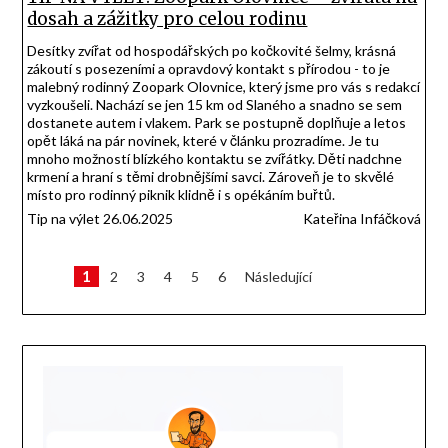
dosah a zážitky pro celou rodinu
Desítky zvířat od hospodářských po kočkovité šelmy, krásná
zákoutí s posezeními a opravdový kontakt s přírodou - to je
malebný rodinný Zoopark Olovnice, který jsme pro vás s redakcí
vyzkoušeli. Nachází se jen 15 km od Slaného a snadno se sem
dostanete autem i vlakem. Park se postupně doplňuje a letos
opět láká na pár novinek, které v článku prozradíme. Je tu
mnoho možností blízkého kontaktu se zvířátky. Děti nadchne
krmení a hraní s těmi drobnějšími savci. Zároveň je to skvělé
místo pro rodinný piknik klidně i s opékáním buřtů.
Tip na výlet 26.06.2025
Kateřina Infáčková
Stránkování
1
2
3
4
5
6
Následující
příspěvků