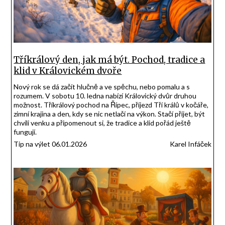
Tříkrálový den, jak má být. Pochod, tradice a
klid v Královickém dvoře
Nový rok se dá začít hlučně a ve spěchu, nebo pomalu a s
rozumem. V sobotu 10. ledna nabízí Královický dvůr druhou
možnost. Tříkrálový pochod na Řípec, příjezd Tří králů v kočáře,
zimní krajina a den, kdy se nic netlačí na výkon. Stačí přijet, být
chvíli venku a připomenout si, že tradice a klid pořád ještě
fungují.
Tip na výlet 06.01.2026
Karel Infáček