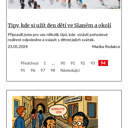
Tipy, kde si užít den dětí ve Slaném a okolí
Připravili jsme pro vás několik tipů, kde strávit pohodové
rodinné odpoledne a oslavit s dětmi jejich svátek.
23.05.2024
Marika Redakce
Stránkování
94
Předchozí
1
…
90
91
92
93
95
96
97
98
Následující
příspěvků