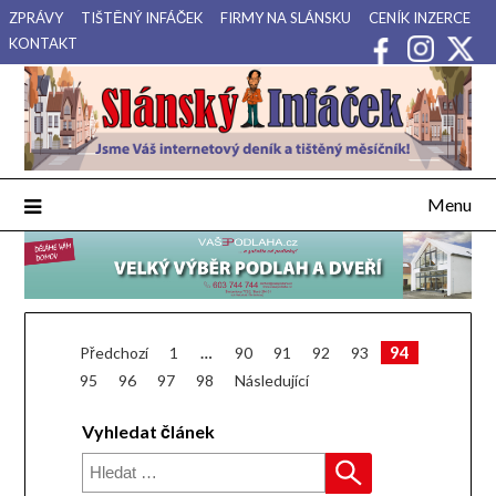
Přejdi
ZPRÁVY
TIŠTĚNÝ INFÁČEK
FIRMY NA SLÁNSKU
CENÍK INZERCE
na
KONTAKT
obsah
Váš internetový deník a tištěný měsíčník pro Slánsko, Kladensko
Slánský Infáček
a Lounsko.
Menu
Vyhledat
Stránkování
94
Předchozí
1
…
90
91
92
93
95
96
97
98
Následující
příspěvků
Vyhledat článek