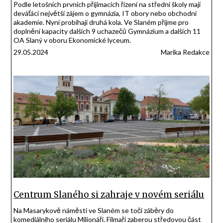
Podle letošních prvních přijímacích řízení na střední školy mají
deváťáci největší zájem o gymnázia, IT obory nebo obchodní
akademie. Nyní probíhají druhá kola. Ve Slaném přijme pro
doplnění kapacity dalších 9 uchazečů Gymnázium a dalších 11
OA Slaný v oboru Ekonomické lyceum.
29.05.2024
Marika Redakce
Centrum Slaného si zahraje v novém seriálu
Na Masarykově náměstí ve Slaném se točí záběry do
komediálního seriálu Milionáři. Filmaři zaberou středovou část