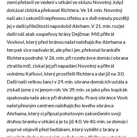
zemi přetavil ve vedení v utkání ve skluzu Novotný, když
dokázal zblízka překonat Richtera. Ve 14. min. Novotný
naší akci zakončil nepřesnou střelou a o dvě minuty později
jej v další příležitosti napodobil Abrham. V 21. min. rozjel
další náš atak soupeřovy brány Dejčmar. Míč přihrál
Vovkovi, který před bránou našel nabíhajícího Abrhama a
ten pak sice nadvakrát, ale přeci jen, překonal brankáře
Richtera podruhé. V 26. min. při rozehrávce domácí obrana
ztratila míč, získal jej při napadání Novotný a přihrál
volnému Kafkovi, který prostřelil Richtera a dal již na 3:0.
Další naší velkou šanci v 29. min. obrana domácích ustála a
získali jsme z ní jenom roh. Ve 39. min. se jako přes kopírák
opakovala naše akce při druhém gólu. Pravý obránce Vovk
našel přesným centrem nabíhajícího levého obránce
Abrhama, který si připsal pohotovým zakončením svoji
druhou branku v utkání a je to již 4:0. Ve 40. min. se domácí
poprvé objevili před Sedlákem, který vyběhl z brány a