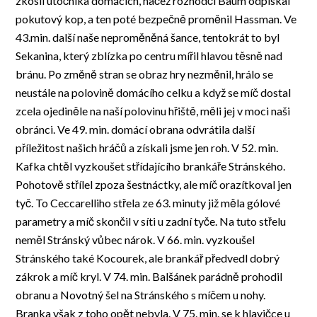
zkosil útočníka domácích, načež rozhodčí Baum odpískal
pokutový kop, a ten poté bezpečně proměnil Hassman. Ve
43.min. další naše neproměněná šance, tentokrát to byl
Sekanina, který zblízka po centru mířil hlavou těsně nad
bránu. Po změně stran se obraz hry nezměnil, hrálo se
neustále na polovině domácího celku a když se míč dostal
zcela ojediněle na naší polovinu hřiště, měli jej v moci naši
obránci. Ve 49. min. domácí obrana odvrátila další
příležitost našich hráčů a získali jsme jen roh. V 52. min.
Kafka chtěl vyzkoušet střídajícího brankáře Stránského.
Pohotově střílel zpoza šestnáctky, ale míč orazítkoval jen
tyč. To Ceccarelliho střela ze 63. minuty již měla gólové
parametry a míč skončil v síti u zadní tyče. Na tuto střelu
neměl Stránský vůbec nárok. V 66. min. vyzkoušel
Stránského také Kocourek, ale brankář předvedl dobrý
zákrok a míč kryl. V 74. min. Balšánek parádně prohodil
obranu a Novotný šel na Stránského s míčem u nohy.
Branka však z toho opět nebyla. V 75. min. se k hlavičce u