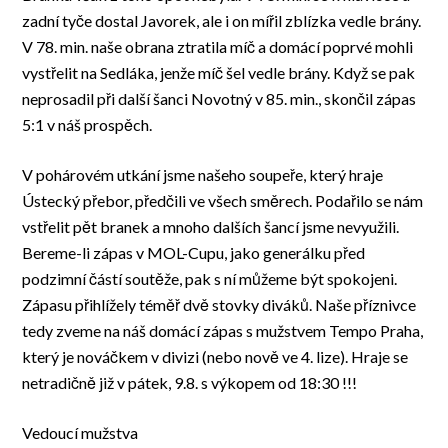
zadní tyče dostal Javorek, ale i on mířil zblízka vedle brány.
V 78. min. naše obrana ztratila míč a domácí poprvé mohli
vystřelit na Sedláka, jenže míč šel vedle brány. Když se pak
neprosadil při další šanci Novotný v 85. min., skončil zápas
5:1 v náš prospěch.
V pohárovém utkání jsme našeho soupeře, který hraje
Ústecký přebor, předčili ve všech směrech. Podařilo se nám
vstřelit pět branek a mnoho dalších šancí jsme nevyužili.
Bereme-li zápas v MOL-Cupu, jako generálku před
podzimní částí soutěže, pak s ní můžeme být spokojeni.
Zápasu přihlížely téměř dvě stovky diváků. Naše příznivce
tedy zveme na náš domácí zápas s mužstvem Tempo Praha,
který je nováčkem v divizi (nebo nově ve 4. lize). Hraje se
netradičně již v pátek, 9.8. s výkopem od 18:30 !!!
Vedoucí mužstva