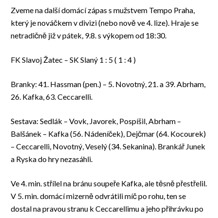
Zveme na další domácí zápas s mužstvem Tempo Praha,
který je nováčkem v divizi (nebo nově ve 4. lize). Hraje se
netradičně již v pátek, 9.8. s výkopem od 18:30.
FK Slavoj Žatec – SK Slaný 1 : 5 ( 1 : 4 )
Branky: 41. Hassman (pen.) – 5. Novotný, 21. a 39. Abrham,
26. Kafka, 63. Ceccarelli.
Sestava: Sedlák – Vovk, Javorek, Pospíšil, Abrham –
Balšánek – Kafka (56. Nádeníček), Dejčmar (64. Kocourek)
– Ceccarelli, Novotný, Veselý (34. Sekanina). Brankář Junek
a Ryska do hry nezasáhli.
Ve 4. min. střílel na bránu soupeře Kafka, ale těsně přestřelil.
V 5. min. domácí mizerně odvrátili míč po rohu, ten se
dostal na pravou stranu k Ceccarellimu a jeho přihrávku po