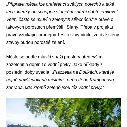
„
Připravit města lze preferencí světlých povrchů a také
těch, které jsou schopné sluneční záření dobře emitovat.
Velmi často se mluví o zelených střechách.
“ A právě o
takových porostech přemýšlí i Slaný. Třeba v projektu
právě vznikající prodejny Tesco si vymínilo, že dvě stěny
stavby budou porostlé zelení.
Město se podle mluvčí snaží prostory především
zazelenit a doplnit o vodní prvky. Jako příklady z
poslední doby uvedla: „
Piazzetta na Dolíkách, která je
hojně navštěvovaná místními, nebo třeba Kumpánova
zahrada, kde kromě zeleně jsou též vodní prvky.“