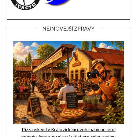
NEJNOVĚJŠÍ ZPRÁVY
Pizza víkend v Královickém dvoře nabídne letní
pohodu, čerstvou pizzu i výlet pro celou rodinu