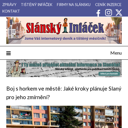
Přejdi
ZPRÁVY
TIŠTĚNÝ INFÁČEK
FIRMY NA SLÁNSKU
CENÍK INZERCE
na
KONTAKT
obsah
Váš internetový deník a tištěný měsíčník pro Slánsko, Kladensko
Slánský Infáček
a Lounsko.
Menu
Boj s horkem ve městě: Jaké kroky plánuje Slaný
pro jeho zmírnění?