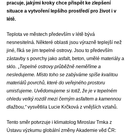
pracuje, jakými kroky chce přispět ke zlepšení
situace a vytvoření lepšího prostředí pro život i v
létě.
Teplota ve městech především v létě bývá
nesnesitelná.
Některé oblasti jsou výrazně teplejší než
jiné, říká se jim tepelné ostrovy. Jsou to především
zástavby s povrchy jako asfalt, beton, umělé materiály a
„
sklo.
Tepelné ostrovy průběžně neměříme a
nesledujeme. Místo toho se zabýváme spíše kvalitou
materiálů povrchů, které do veřejného prostoru
umisťujeme. Uvědomujeme si totiž, že je v tepelném
ohledu velký rozdíl mezi černým asfaltem a kamennou
dlažbou,“
vysvětlila Lucie Krčková z vnějších vztahů.
Tento směr potvrzuje i klimatolog Miroslav Trnka z
Ústavu výzkumu globální změny Akademie věd ČR: