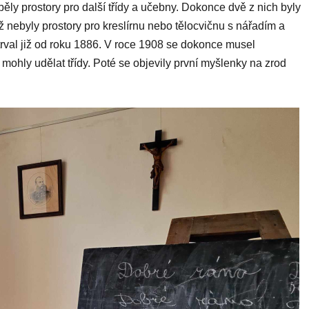
ěly prostory pro další třídy a učebny. Dokonce dvě z nich byly
iž nebyly prostory pro kreslírnu nebo tělocvičnu s nářadím a
rval již od roku 1886. V roce 1908 se dokonce musel
 mohly udělat třídy. Poté se objevily první myšlenky na zrod