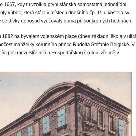
ce 1667, kdy tu vznikla první slánská samostatná jednotřídní
oly vůbec, která stála v místech dnešního čp. 15 u kostela sv.
že se dívky doposud vyučovaly doma při soukromých hodinách.
u 1882 na bývalém vojenském place (dnes základní škola v ulici
počest manželky korunního prince Rudolfa Stefanie Belgické. V
ěcím poli mezi Střelnicí a Hospodářskou školou, zřejmě v