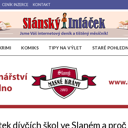
CENÍK INZERCE
KONTAKT
Váš internetový deník a tištěný měsíčník pro Slánsko, Kladensko a Lounsko.
Slánský Infáček
KRIMI
KOMIKS
TIPY NA VÝLET
STARÉ POHLEDN
k dívčích škol ve Slaném a proč