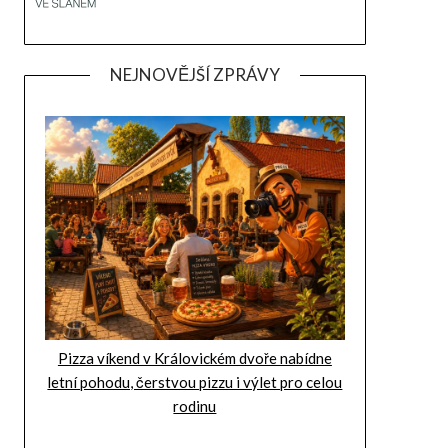
NEJNOVĚJŠÍ ZPRÁVY
Pizza víkend v Královickém dvoře nabídne
letní pohodu, čerstvou pizzu i výlet pro celou
rodinu