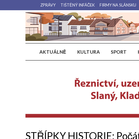
Přejdi
ZPRÁVY
TIŠTĚNÝ INFÁČEK
FIRMY NA SLÁNSKU
na
obsah
AKTUÁLNĚ
KULTURA
SPORT
STŘÍPKY HISTORIE: Počáte