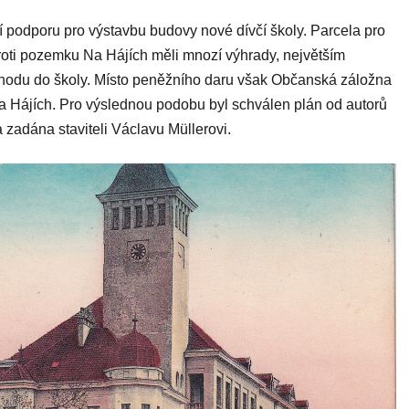
 podporu pro výstavbu budovy nové dívčí školy. Parcela pro
roti pozemku Na Hájích měli mnozí výhrady, největším
íchodu do školy. Místo peněžního daru však Občanská záložna
 Na Hájích. Pro výslednou podobu byl schválen plán od autorů
 zadána staviteli Václavu Müllerovi.