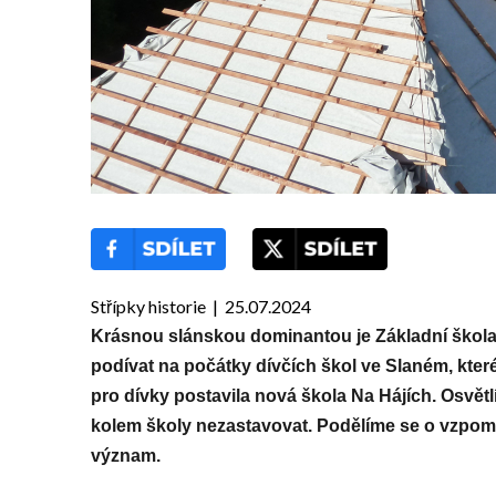
Střípky historie | 25.07.2024
Krásnou slánskou dominantou je Základní škola 
podívat
na
počátky dívčích škol ve Slaném, které
pro dívky postavila nová škola Na Hájích.
Osvětl
kolem školy nezastavovat. Podělíme se o
vzpomín
význam.