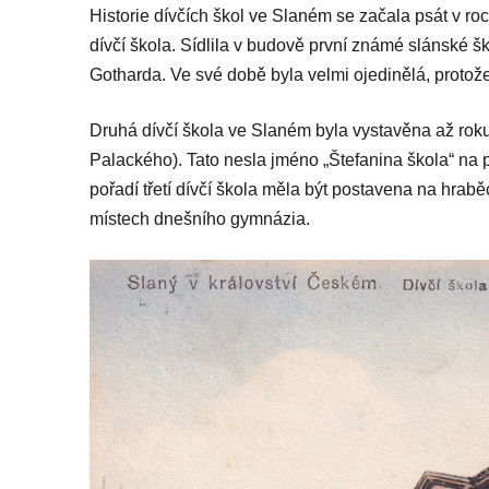
Historie dívčích škol ve Slaném se začala psát v ro
dívčí škola. Sídlila v budově první známé slánské šk
Gotharda. Ve své době byla velmi ojedinělá, proto
Druhá dívčí škola ve Slaném byla vystavěna až rok
Palackého). Tato nesla jméno „Štefanina škola“ na 
pořadí třetí dívčí škola měla být postavena na hrab
místech dnešního gymnázia.