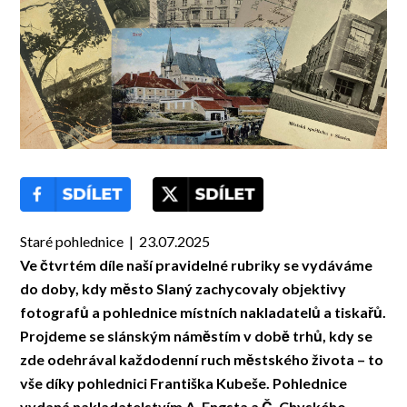
Staré pohlednice | 23.07.2025
Ve čtvrtém díle naší pravidelné rubriky se vydáváme
do doby, kdy město Slaný zachycovaly objektivy
fotografů a pohlednice místních nakladatelů a tiskařů.
Projdeme se slánským náměstím v době trhů, kdy se
zde odehrával každodenní ruch městského života – to
vše díky pohlednici Františka Kubeše. Pohlednice
vydaná nakladatelstvím A. Engsta a Č. Chyského