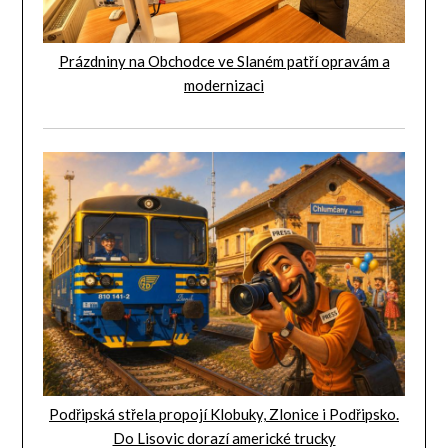
Prázdniny na Obchodce ve Slaném patří opravám a
modernizaci
Podřipská střela propojí Klobuky, Zlonice i Podřipsko.
Do Lisovic dorazí americké trucky