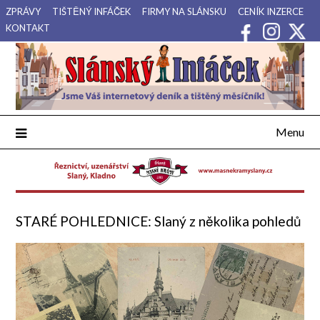
Přejdi
ZPRÁVY
TIŠTĚNÝ INFÁČEK
FIRMY NA SLÁNSKU
CENÍK INZERCE
na
KONTAKT
obsah
Váš internetový deník a tištěný měsíčník pro Slánsko, Kladensko
Slánský Infáček
a Lounsko.
Menu
STARÉ POHLEDNICE: Slaný z několika pohledů