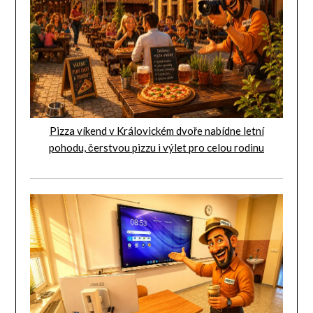
Pizza víkend v Královickém dvoře nabídne letní
pohodu, čerstvou pizzu i výlet pro celou rodinu