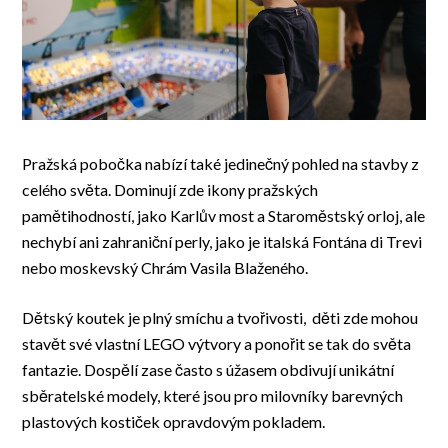
Pražská pobočka nabízí také jedinečný pohled na stavby z
celého světa. Dominují zde ikony pražských
pamětihodností, jako Karlův most a Staroměstský orloj, ale
nechybí ani zahraniční perly, jako je italská Fontána di Trevi
nebo moskevský Chrám Vasila Blaženého.
Dětský koutek je plný smíchu a tvořivosti, děti zde mohou
stavět své vlastní LEGO výtvory a ponořit se tak do světa
fantazie. Dospělí zase často s úžasem obdivují unikátní
sběratelské modely, které jsou pro milovníky barevných
plastových kostiček opravdovým pokladem.