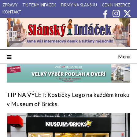
Přejdi
ZPRÁVY
TIŠTĚNÝ INFÁČEK
FIRMY NA SLÁNSKU
CENÍK INZERCE
na
KONTAKT
obsah
Váš internetový deník a tištěný měsíčník pro Slánsko, Kladensko
Slánský Infáček
a Lounsko.
Menu
TIP NA VÝLET: Kostičky Lego na každém kroku
v Museum of Bricks.