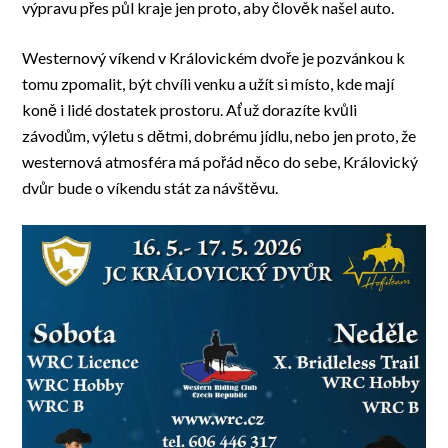
výpravu přes půl kraje jen proto, aby člověk našel auto.
Westernový víkend v Královickém dvoře je pozvánkou k
tomu zpomalit, být chvíli venku a užít si místo, kde mají
koně i lidé dostatek prostoru. Ať už dorazíte kvůli
závodům, výletu s dětmi, dobrému jídlu, nebo jen proto, že
westernová atmosféra má pořád něco do sebe, Královický
dvůr bude o víkendu stát za návštěvu.