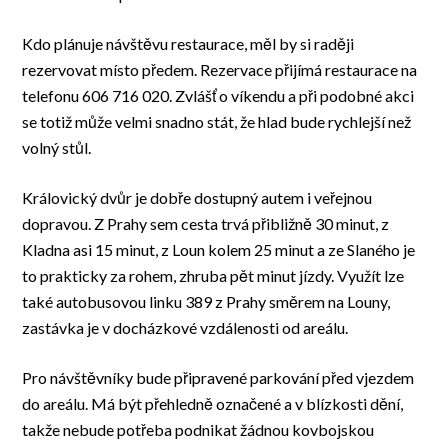
Kdo plánuje návštěvu restaurace, měl by si raději
rezervovat místo předem. Rezervace přijímá restaurace na
telefonu 606 716 020. Zvlášť o víkendu a při podobné akci
se totiž může velmi snadno stát, že hlad bude rychlejší než
volný stůl.
Královický dvůr je dobře dostupný autem i veřejnou
dopravou. Z Prahy sem cesta trvá přibližně 30 minut, z
Kladna asi 15 minut, z Loun kolem 25 minut a ze Slaného je
to prakticky za rohem, zhruba pět minut jízdy. Využít lze
také autobusovou linku 389 z Prahy směrem na Louny,
zastávka je v docházkové vzdálenosti od areálu.
Pro návštěvníky bude připravené parkování před vjezdem
do areálu. Má být přehledně označené a v blízkosti dění,
takže nebude potřeba podnikat žádnou kovbojskou