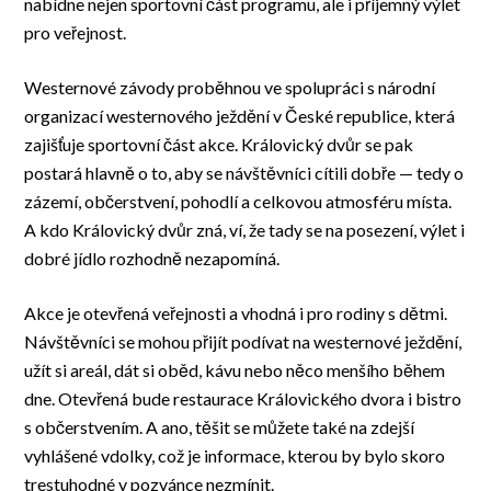
nabídne nejen sportovní část programu, ale i příjemný výlet
pro veřejnost.
Westernové závody proběhnou ve spolupráci s národní
organizací westernového ježdění v České republice, která
zajišťuje sportovní část akce. Královický dvůr se pak
postará hlavně o to, aby se návštěvníci cítili dobře — tedy o
zázemí, občerstvení, pohodlí a celkovou atmosféru místa.
A kdo Královický dvůr zná, ví, že tady se na posezení, výlet i
dobré jídlo rozhodně nezapomíná.
Akce je otevřená veřejnosti a vhodná i pro rodiny s dětmi.
Návštěvníci se mohou přijít podívat na westernové ježdění,
užít si areál, dát si oběd, kávu nebo něco menšího během
dne. Otevřená bude restaurace Královického dvora i bistro
s občerstvením. A ano, těšit se můžete také na zdejší
vyhlášené vdolky, což je informace, kterou by bylo skoro
trestuhodné v pozvánce nezmínit.