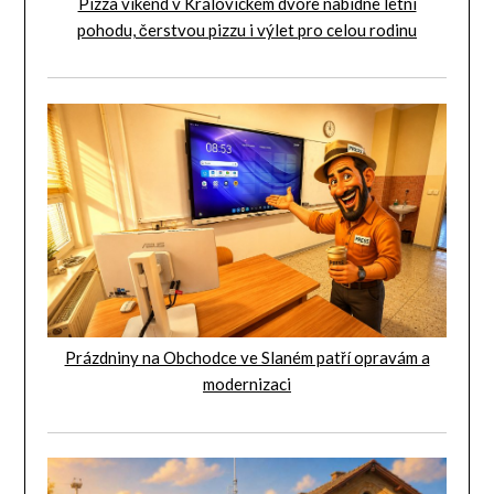
Pizza víkend v Královickém dvoře nabídne letní
pohodu, čerstvou pizzu i výlet pro celou rodinu
Prázdniny na Obchodce ve Slaném patří opravám a
modernizaci