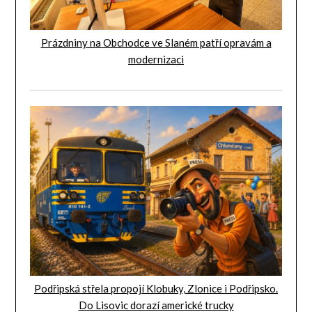
Prázdniny na Obchodce ve Slaném patří opravám a
modernizaci
Podřipská střela propojí Klobuky, Zlonice i Podřipsko.
Do Lisovic dorazí americké trucky