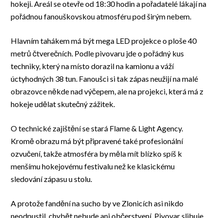
hokeji. Areál se otevře od 18:30 hodin a pořadatelé lákají na
pořádnou fanouškovskou atmosféru pod širým nebem.
Hlavním tahákem má být mega LED projekce o ploše 40
metrů čtverečních. Podle pivovaru jde o pořádný kus
techniky, který na místo dorazil na kamionu a váží
úctyhodných 38 tun. Fanoušci si tak zápas neužijí na malé
obrazovce někde nad výčepem, ale na projekci, která má z
hokeje udělat skutečný zážitek.
O technické zajištění se stará Flame & Light Agency.
Kromě obrazu má být připravené také profesionální
ozvučení, takže atmosféra by měla mít blízko spíš k
menšímu hokejovému festivalu než ke klasickému
sledování zápasu u stolu.
A protože fandění na sucho by ve Zlonicích asi nikdo
neodpustil, chybět nebude ani občerstvení. Pivovar slibuje