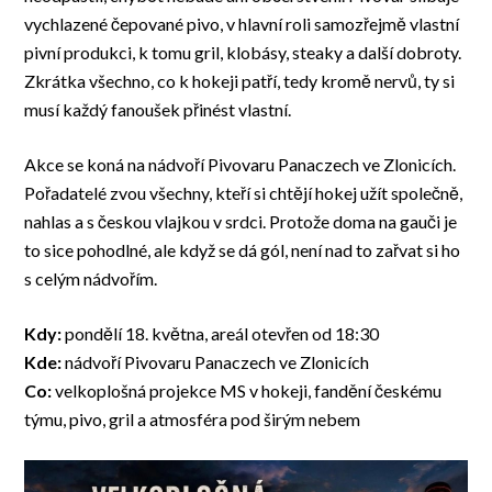
vychlazené čepované pivo, v hlavní roli samozřejmě vlastní
pivní produkci, k tomu gril, klobásy, steaky a další dobroty.
Zkrátka všechno, co k hokeji patří, tedy kromě nervů, ty si
musí každý fanoušek přinést vlastní.
Akce se koná na nádvoří Pivovaru Panaczech ve Zlonicích.
Pořadatelé zvou všechny, kteří si chtějí hokej užít společně,
nahlas a s českou vlajkou v srdci. Protože doma na gauči je
to sice pohodlné, ale když se dá gól, není nad to zařvat si ho
s celým nádvořím.
Kdy:
pondělí 18. května, areál otevřen od 18:30
Kde:
nádvoří Pivovaru Panaczech ve Zlonicích
Co:
velkoplošná projekce MS v hokeji, fandění českému
týmu, pivo, gril a atmosféra pod širým nebem