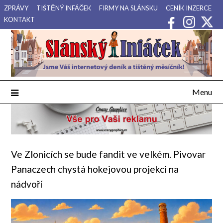
Přejdi
ZPRÁVY
TIŠTĚNÝ INFÁČEK
FIRMY NA SLÁNSKU
CENÍK INZERCE
na
KONTAKT
obsah
Váš internetový deník a tištěný měsíčník pro Slánsko, Kladensko
Slánský Infáček
a Lounsko.
Menu
Ve Zlonicích se bude fandit ve velkém. Pivovar
Panaczech chystá hokejovou projekci na
nádvoří