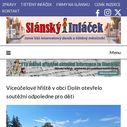
Přejdi
ZPRÁVY
TIŠTĚNÝ INFÁČEK
FIRMY NA SLÁNSKU
CENÍK INZERCE
na
KONTAKT
obsah
Váš internetový deník a tištěný měsíčník pro Slánsko, Kladensko
Slánský Infáček
a Lounsko.
Menu
Víceúčelové hřiště v obci Dolín otevřelo
soutěžní odpoledne pro děti