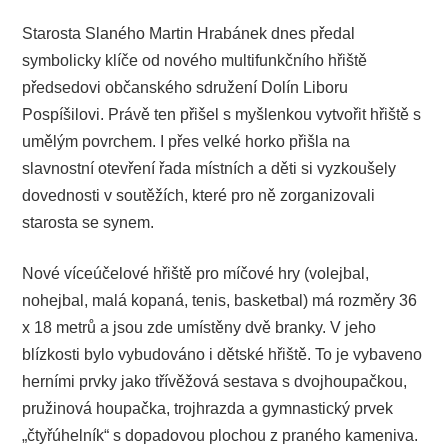
Starosta Slaného Martin Hrabánek dnes předal
symbolicky klíče od nového multifunkčního hřiště
předsedovi občanského sdružení Dolín Liboru
Pospíšilovi. Právě ten přišel s myšlenkou vytvořit hřiště s
umělým povrchem. I přes velké horko přišla na
slavnostní otevření řada místních a děti si vyzkoušely
dovednosti v soutěžích, které pro ně zorganizovali
starosta se synem.
Nové víceúčelové hřiště pro míčové hry (volejbal,
nohejbal, malá kopaná, tenis, basketbal) má rozměry 36
x 18 metrů a jsou zde umístěny dvě branky. V jeho
blízkosti bylo vybudováno i dětské hřiště. To je vybaveno
herními prvky jako třívěžová sestava s dvojhoupačkou,
pružinová houpačka, trojhrazda a gymnastický prvek
„čtyřúhelník“ s dopadovou plochou z praného kameniva.