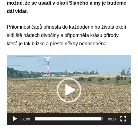
možné, že se usadí v okolí Slaného a my je budeme
dál vídat.
Přítomnost čápů přinesla do každodenního života okolí
sídliště nádech divočiny a připomněla krásu přírody,
která je tak blízko a přesto někdy nedoceněna.
Video
přehrávač
00:00
00:14