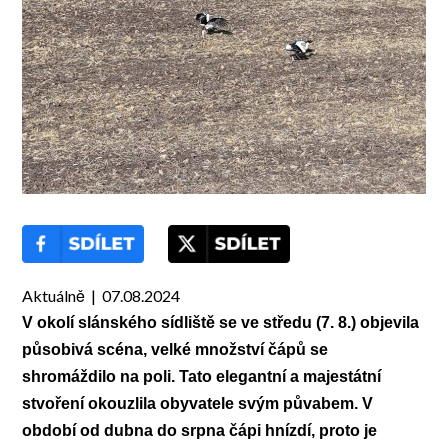
Aktuálně | 07.08.2024
V okolí slánského sídliště se ve středu (7. 8.) objevila
působivá scéna, velké množství čápů se
shromáždilo na poli. Tato elegantní a majestátní
stvoření okouzlila obyvatele svým půvabem. V
období od dubna do srpna čápi hnízdí, proto je