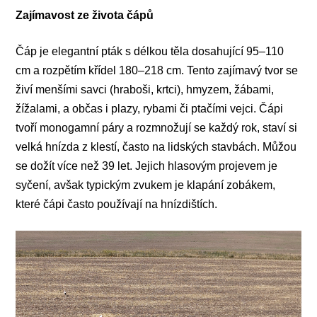
Zajímavost ze života čápů
Čáp je elegantní pták s délkou těla dosahující 95–110
cm a rozpětím křídel 180–218 cm. Tento zajímavý tvor se
živí menšími savci (hraboši, krtci), hmyzem, žábami,
žížalami, a občas i plazy, rybami či ptačími vejci. Čápi
tvoří monogamní páry a rozmnožují se každý rok, staví si
velká hnízda z klestí, často na lidských stavbách. Můžou
se dožít více než 39 let. Jejich hlasovým projevem je
syčení, avšak typickým zvukem je klapání zobákem,
které čápi často používají na hnízdištích.