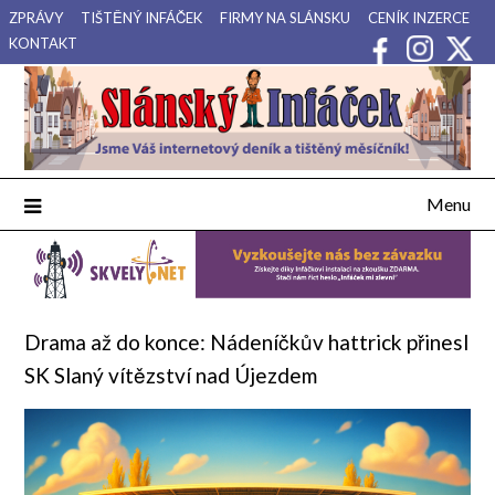
Přejdi
ZPRÁVY
TIŠTĚNÝ INFÁČEK
FIRMY NA SLÁNSKU
CENÍK INZERCE
na
KONTAKT
obsah
Váš internetový deník a tištěný měsíčník pro Slánsko, Kladensko
Slánský Infáček
a Lounsko.
Menu
Drama až do konce: Nádeníčkův hattrick přinesl
SK Slaný vítězství nad Újezdem