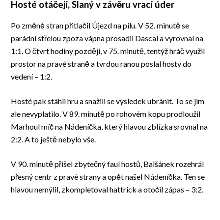
Hosté otáčejí, Slaný v závěru vrací úder
Po změně stran přitlačil Újezd na pilu. V 52. minutě se
parádní střelou zpoza vápna prosadil Dascal a vyrovnal na
1:1. O čtvrt hodiny později, v 75. minutě, tentýž hráč využil
prostor na pravé straně a tvrdou ranou poslal hosty do
vedení – 1:2.
Hosté pak stáhli hru a snažili se výsledek ubránit. To se jim
ale nevyplatilo. V 89. minutě po rohovém kopu prodloužil
Marhoul míč na Nádeníčka, který hlavou zblízka srovnal na
2:2. A to ještě nebylo vše.
V 90. minutě přišel zbytečný faul hostů, Balšánek rozehrál
přesný centr z pravé strany a opět našel Nádeníčka. Ten se
hlavou nemýlil, zkompletoval hattrick a otočil zápas – 3:2.