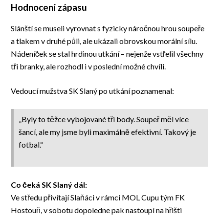
Hodnocení zápasu
Slánští se museli vyrovnat s fyzicky náročnou hrou soupeře
a tlakem v druhé půli, ale ukázali obrovskou morální sílu.
Nádeníček se stal hrdinou utkání – nejenže vstřelil všechny
tři branky, ale rozhodl i v poslední možné chvíli.
Vedoucí mužstva SK Slaný po utkání poznamenal:
„Byly to těžce vybojované tři body. Soupeř měl více
šancí, ale my jsme byli maximálně efektivní. Takový je
fotbal.“
Co čeká SK Slaný dál:
Ve středu přivítají Slaňáci v rámci MOL Cupu tým FK
Hostouň, v sobotu dopoledne pak nastoupí na hřišti