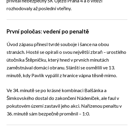
přivítal nebezpečný SK Újezd Praha 4 a o vítězi
rozhodovaly až poslední vteřiny.
První poločas: vedení po penaltě
Úvod zápasu přinesl tvrdé souboje i šance na obou
stranách. Hosté se opírali o svou největší zbraň – urostlého
útočníka Štěpničku, který hned v prvních minutách
zaměstnával domácí obranu. Slánští se osmělili ve 13.
minutě, kdy Pavlík vypálil z hranice vápna těsně mimo.
Ve 34. minutě se po krásné kombinaci Balšánka a
Šimkovského dostal do zakončení Nádeníček, ale faul v
pokutovém území zastavil jeho akci. Nařízenou penaltu v
36. minutě sám bezpečně proměnil – 1:0.