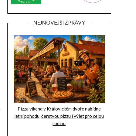
NEJNOVĚJŠÍ ZPRÁVY
Pizza víkend v Královickém dvoře nabídne
letní pohodu, čerstvou pizzu i výlet pro celou
rodinu