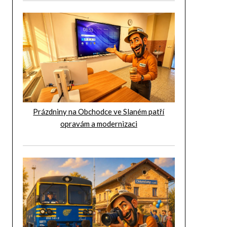
Prázdniny na Obchodce ve Slaném patří
opravám a modernizaci