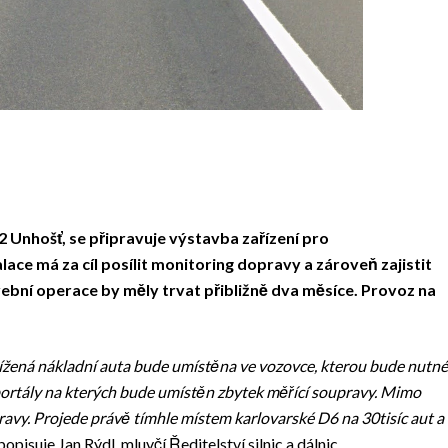
2 Unhošť, se připravuje výstavba zařízení pro
lace má za cíl posílit monitoring dopravy a zároveň zajistit
ební operace by měly trvat přibližně dva měsíce. Provoz na
ížená nákladní auta bude umístěna ve vozovce, kterou bude nutné
portály na kterých bude umístěn zbytek měřící soupravy. Mimo
ravy. Projede právě tímhle místem karlovarské D6 na 30tisíc aut a
popisuje Jan Rýdl, mluvčí Ředitelství silnic a dálnic.