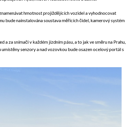
znamenávat hmotnost projíždějících vozidel a vyhodnocovat
mu bude nainstalována soustava měřících čidel, kamerový systém
d a za snímači v každém jízdním pásu, a to jak ve směru na Prahu,
 umístěny senzory a nad vozovkou bude osazen ocelový portál s