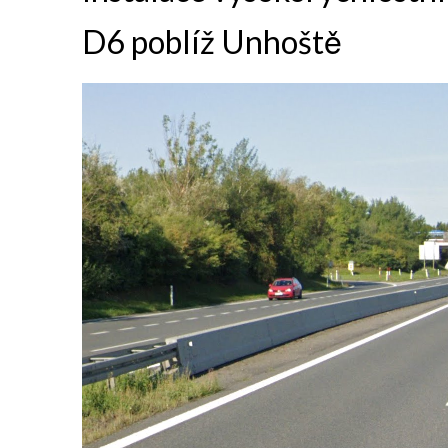
D6 poblíž Unhoště