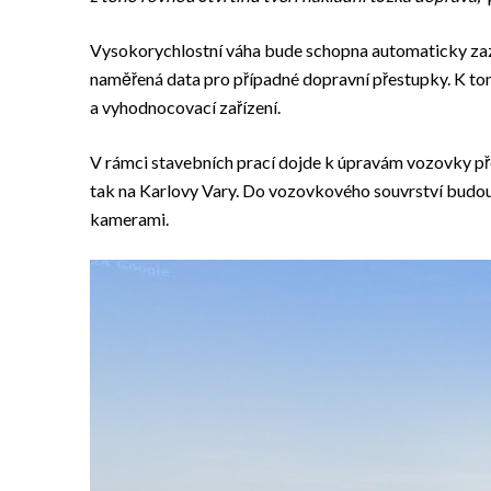
Vysokorychlostní váha bude schopna automaticky za
naměřená data pro případné dopravní přestupky. K to
a vyhodnocovací zařízení.
V rámci stavebních prací dojde k úpravám vozovky pře
tak na Karlovy Vary. Do vozovkového souvrství budou
kamerami.