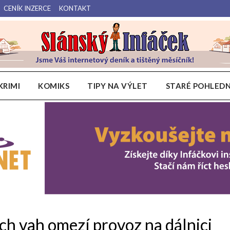
CENÍK INZERCE
KONTAKT
Váš internetový deník a tištěný měsíčník pro Slánsko, Kladensko a Lounsko.
Slánský Infáček
KRIMI
KOMIKS
TIPY NA VÝLET
STARÉ POHLEDN
ch vah omezí provoz na dálnici