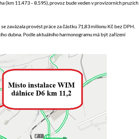
aha (km 11.473 – 8.595), provoz bude veden v provizorních pruzích
á se zavázala provést práce za částku 71,83 milionu Kč bez DPH.
šního dubna. Podle aktuálního harmonogramu má být zařízení