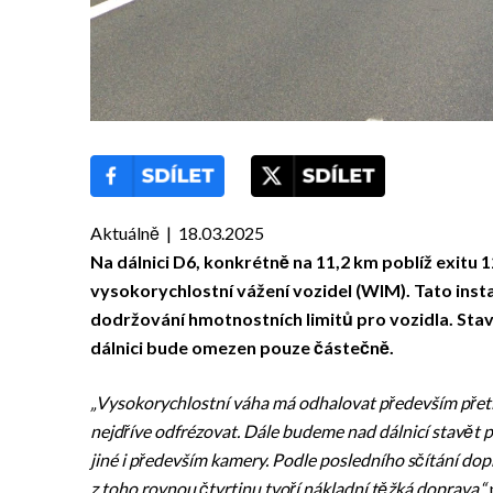
Aktuálně | 18.03.2025
Na dálnici D6, konkrétně na 11,2 km poblíž exitu 1
vysokorychlostní vážení vozidel (WIM). Tato insta
dodržování hmotnostních limitů pro vozidla. Stav
dálnici bude omezen pouze částečně.
„Vysokorychlostní váha má odhalovat především přet
nejdříve odfrézovat. Dále budeme nad dálnicí stavět 
jiné i především kamery. Podle posledního sčítání dop
z toho rovnou čtvrtinu tvoří nákladní těžká doprava,“