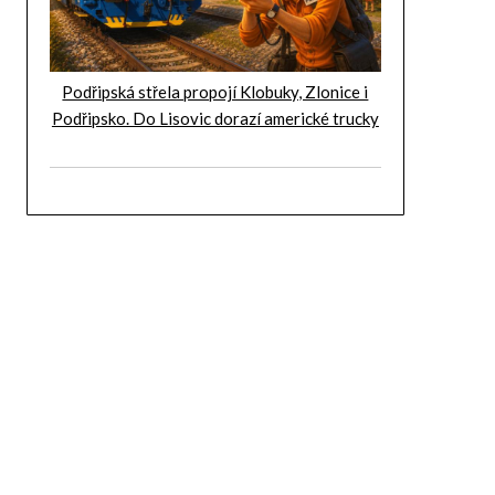
Podřipská střela propojí Klobuky, Zlonice i
Podřipsko. Do Lisovic dorazí americké trucky