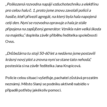
„Poškozená rozvodna napájí vzduchotechniku a elektřinu
pro celou halu č. 1, proto jsme znovu zavolali policii a
hasiče, kteří přivezli agregát, na který byla hala napojená
celý den. Nyní se rozvodna opravuje a hala je stále
připojena na zapůjčený generátor. Vznikla nám velká škoda
na majetku,“
doplnila závěr příběhu ředitelka společnosti
Ovus.
„
Drůbežárna tu stojí 50-60 let a nedávno jsme postavili
krásný nový plot a zrovna nyní se stane tato nehoda
,“
posteskla si na závěr ředitelka Jana Krupicová.
Policie celou situaci vyšetřuje, pachatel zůstává prozatím
neznámý. Město Slaný se podniku aktivně nabídlo v
případě potřeby jakékoliv pomoci.