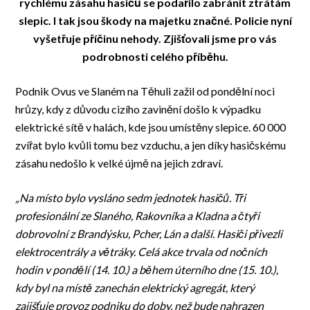
rychlému zásahu hasičů se podařilo zabránit ztrátám
slepic. I tak jsou škody na majetku značné. Policie nyní
vyšetřuje příčinu nehody. Zjišťovali jsme pro vás
podrobnosti celého příběhu.
Podnik Ovus ve Slaném na Těhuli zažil od pondělní noci
hrůzy, kdy z důvodu cizího zavinění došlo k výpadku
elektrické sítě v halách, kde jsou umístěny slepice. 60 000
zvířat bylo kvůli tomu bez vzduchu, a jen díky hasičskému
zásahu nedošlo k velké újmě na jejich zdraví.
„Na místo bylo vysláno sedm jednotek hasičů. Tři
profesionální ze Slaného, Rakovníka a Kladna a čtyři
dobrovolní z Brandýsku, Pcher, Lán a další. Hasiči přivezli
elektrocentrály a větráky. Celá akce trvala od nočních
hodin v pondělí (14. 10.) a během úterního dne (15. 10.),
kdy byl na místě zanechán elektrický agregát, který
zajišťuje provoz podniku do doby, než bude nahrazen