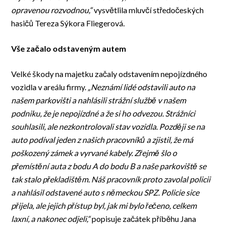
opravenou rozvodnou,“
vysvětlila mluvčí středočeských
hasičů Tereza Sýkora Fliegerová.
Vše začalo odstaveným autem
Velké škody na majetku začaly odstavením nepojízdného
vozidla v areálu firmy.
„Neznámí lidé odstavili auto na
našem parkovišti a nahlásili strážní službě v našem
podniku, že je nepojízdné a že si ho odvezou. Strážníci
souhlasili, ale nezkontrolovali stav vozidla. Později se na
auto podíval jeden z našich pracovníků a zjistil, že má
poškozený zámek a vyrvané kabely. Zřejmě šlo o
přemístění auta z bodu A do bodu B a naše parkoviště se
tak stalo překladištěm. Náš pracovník proto zavolal policii
a nahlásil odstavené auto s německou SPZ. Policie sice
přijela, ale jejich přístup byl, jak mi bylo řečeno, celkem
laxní, a nakonec odjeli,“
popisuje začátek příběhu Jana