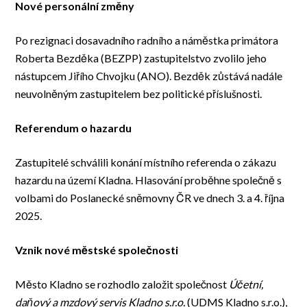
Nové personální změny
Po rezignaci dosavadního radního a náměstka primátora
Roberta Bezděka (BEZPP) zastupitelstvo zvolilo jeho
nástupcem Jiřího Chvojku (ANO). Bezděk zůstává nadále
neuvolněným zastupitelem bez politické příslušnosti.
Referendum o hazardu
Zastupitelé schválili konání místního referenda o zákazu
hazardu na území Kladna. Hlasování proběhne společně s
volbami do Poslanecké sněmovny ČR ve dnech 3. a 4. října
2025.
Vznik nové městské společnosti
Město Kladno se rozhodlo založit společnost
Účetní,
daňový a mzdový servis Kladno s.r.o.
(UDMS Kladno s.r.o.),