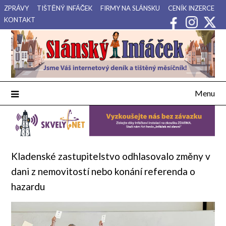
Přejdi
ZPRÁVY
TIŠTĚNÝ INFÁČEK
FIRMY NA SLÁNSKU
CENÍK INZERCE
na
KONTAKT
obsah
Váš internetový deník a tištěný měsíčník pro Slánsko, Kladensko
Slánský Infáček
a Lounsko.
Menu
Kladenské zastupitelstvo odhlasovalo změny v
dani z nemovitostí nebo konání referenda o
hazardu