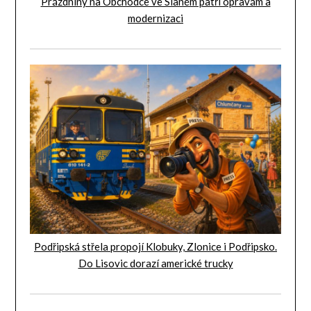
Prázdniny na Obchodce ve Slaném patří opravám a
modernizaci
Podřipská střela propojí Klobuky, Zlonice i Podřipsko.
Do Lisovic dorazí americké trucky