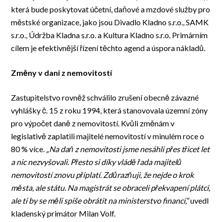
která bude poskytovat účetní, daňové a mzdové služby pro
městské organizace, jako jsou Divadlo Kladno s.r.o., SAMK
s.r.o., Údržba Kladna s.r.o. a Kultura Kladno s.r.o. Primárním
cílem je efektivnější řízení těchto agend a úspora nákladů.
Změny v dani z nemovitostí
Zastupitelstvo rovněž schválilo zrušení obecně závazné
vyhlášky č. 15 z roku 1994, která stanovovala územní zóny
pro výpočet daně z nemovitostí. Kvůli změnám v
legislativě zaplatili majitelé nemovitostí v minulém roce o
80 % více.
„Na daň z nemovitosti jsme nesáhli přes třicet let
a nic nezvyšovali. Přesto si díky vládě řada majitelů
nemovitostí znovu připlatí. Zdůrazňuji, že nejde o krok
města, ale státu. Na magistrát se obraceli překvapení plátci,
ale ti by se měli spíše obrátit na ministerstvo financí,“
uvedl
kladenský primátor Milan Volf.