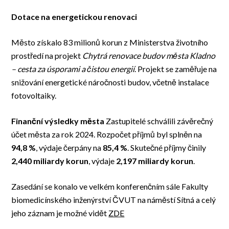
Dotace na energetickou renovaci
Město získalo 83 milionů korun z Ministerstva životního
prostředí na projekt
Chytrá renovace budov města Kladno
– cesta za úsporami a čistou energií
. Projekt se zaměřuje na
snižování energetické náročnosti budov, včetně instalace
fotovoltaiky.
Finanční výsledky města
Zastupitelé schválili závěrečný
účet města za rok 2024. Rozpočet příjmů byl splněn na
94,8 %
, výdaje čerpány na
85,4 %
. Skutečné příjmy činily
2,440 miliardy korun
, výdaje
2,197 miliardy korun
.
Zasedání se konalo ve velkém konferenčním sále Fakulty
biomedicínského inženýrství ČVUT na náměstí Sítná a celý
jeho záznam je možné vidět
ZDE