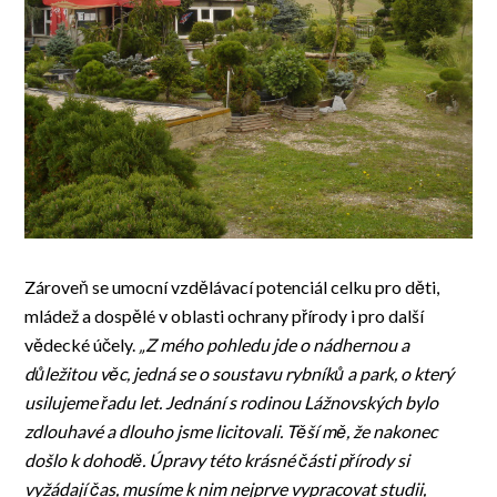
Zároveň se umocní vzdělávací potenciál celku pro děti,
mládež a dospělé v oblasti ochrany přírody i pro další
vědecké účely.
„Z mého pohledu jde o nádhernou a
důležitou věc, jedná se o soustavu rybníků a park, o který
usilujeme řadu let. Jednání s rodinou Lážnovských bylo
zdlouhavé a dlouho jsme licitovali. Těší mě, že nakonec
došlo k dohodě. Úpravy této krásné části přírody si
vyžádají čas, musíme k nim nejprve vypracovat studii,