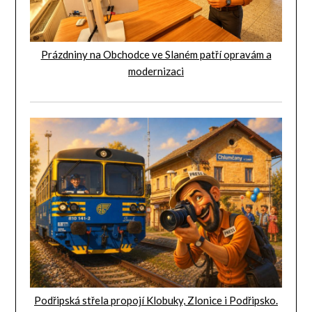
Prázdniny na Obchodce ve Slaném patří opravám a
modernizaci
Podřipská střela propojí Klobuky, Zlonice i Podřipsko.