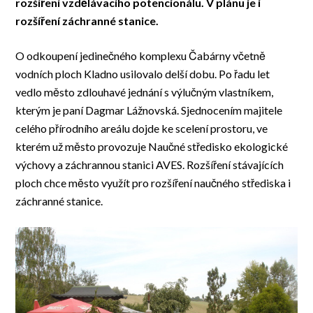
rozšíření vzdělávacího potencionálu. V plánu je i
rozšíření záchranné stanice.
O odkoupení jedinečného komplexu Čabárny včetně
vodních ploch Kladno usilovalo delší dobu. Po řadu let
vedlo město zdlouhavé jednání s výlučným vlastníkem,
kterým je paní Dagmar Lážnovská. Sjednocením majitele
celého přírodního areálu dojde ke scelení prostoru, ve
kterém už město provozuje Naučné středisko ekologické
výchovy a záchrannou stanici AVES. Rozšíření stávajících
ploch chce město využít pro rozšíření naučného střediska i
záchranné stanice.