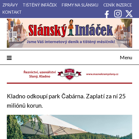
Přejdi
ZPRÁVY
TIŠTĚNÝ INFÁČEK
FIRMY NA SLÁNSKU
CENÍK INZERCE
na
KONTAKT
obsah
Váš internetový deník a tištěný měsíčník pro Slánsko, Kladensko
Slánský Infáček
a Lounsko.
Menu
Kladno odkoupí park Čabárna. Zaplatí za ní 25
miliónů korun.