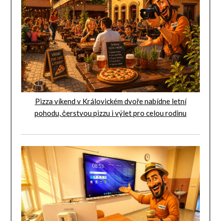
Pizza víkend v Královickém dvoře nabídne letní
pohodu, čerstvou pizzu i výlet pro celou rodinu