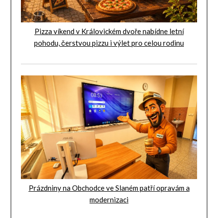
Pizza víkend v Královickém dvoře nabídne letní
pohodu, čerstvou pizzu i výlet pro celou rodinu
Prázdniny na Obchodce ve Slaném patří opravám a
modernizaci