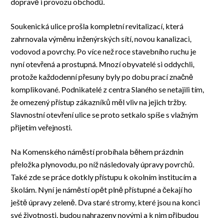
dopravě i provozu obchodů.
Soukenická ulice prošla kompletní revitalizací, která
zahrnovala výměnu inženýrských sítí, novou kanalizaci,
vodovod a povrchy. Po více než roce stavebního ruchu je
nyní otevřená a prostupná. Mnozí obyvatelé si oddychli,
protože každodenní přesuny byly po dobu prací značně
komplikované. Podnikatelé z centra Slaného se netajili tím,
že omezený přístup zákazníků měl vliv na jejich tržby.
Slavnostní otevření ulice se proto setkalo spíše s vlažným
přijetím veřejnosti.
Na Komenského náměstí probíhala během prázdnin
přeložka plynovodu, po níž následovaly úpravy povrchů.
Také zde se práce dotkly přístupu k okolním institucím a
školám. Nyní je náměstí opět plně přístupné a čekají ho
ještě úpravy zeleně. Dva staré stromy, které jsou na konci
své životnosti, budou nahrazeny novými a k nim přibudou