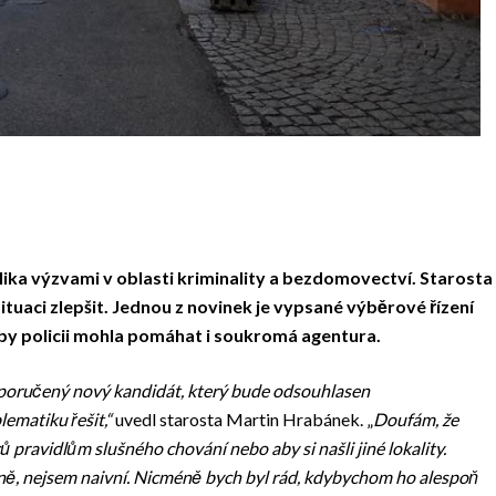
lika výzvami v oblasti kriminality a bezdomovectví. Starosta
ituaci zlepšit. Jednou z novinek je vypsané výběrové řízení
 by policii mohla pomáhat i soukromá agentura.
doporučený nový kandidát, který bude odsouhlasen
lematiku řešit,“
uvedl starosta Martin Hrabánek. „
Doufám, že
 pravidlům slušného chování nebo aby si našli jiné lokality.
ně, nejsem naivní. Nicméně bych byl rád, kdybychom ho alespoň