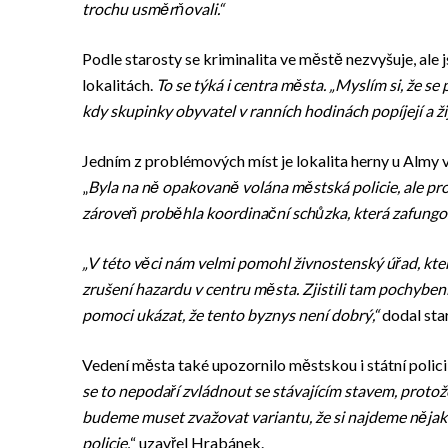
trochu usměrňovali.“
Podle starosty se kriminalita ve městě nezvyšuje, ale j
lokalitách.
To se týká i centra města. „Myslím si, že s
kdy skupinky obyvatel v ranních hodinách popíjejí a ži
Jedním z problémových míst je lokalita herny u Almy v 
„
Byla na ně opakovaně volána městská policie, ale prob
zároveň proběhla koordinační schůzka, která zafungo
„V této věci nám velmi pomohl živnostenský úřad, kter
zrušení hazardu v centru města. Zjistili tam pochybení
pomoci ukázat, že tento byznys není dobrý,“
dodal sta
Vedení města také upozornilo městskou i státní polici
se to nepodaří zvládnout se stávajícím stavem, protož
budeme muset zvažovat variantu, že si najdeme nějak
policie,
“ uzavřel Hrabánek.