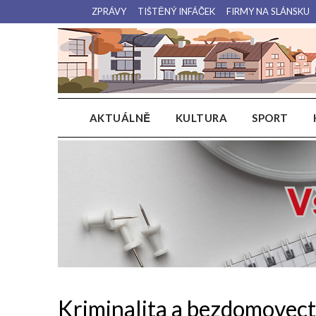
Přejdi
ZPRÁVY
TIŠTĚNÝ INFÁČEK
FIRMY NA SLÁNSKU
na
obsah
AKTUÁLNĚ
KULTURA
SPORT
Kriminalita a bezdomovect