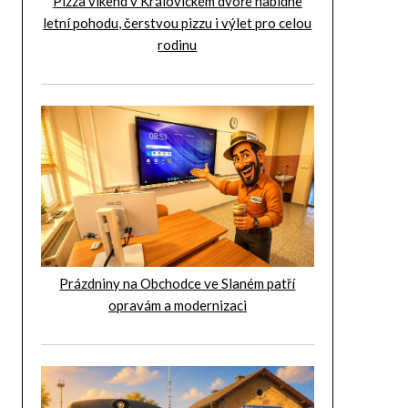
Pizza víkend v Královickém dvoře nabídne
letní pohodu, čerstvou pizzu i výlet pro celou
rodinu
Prázdniny na Obchodce ve Slaném patří
opravám a modernizaci