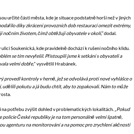
sou určité části města, kde je situace podstatně horší než v jiných
e podařilo díky zkrácení provozních dob restaurací omezit extrémy,
jí nočním životem, čímž obtěžují obyvatele v okolí,“
dodal.
ulici Soukenická, kde pravidelně dochází k rušení nočního klidu.
lém se tím nevyřešil. Přistoupili jsme k setkání s obyvateli a
vala velmi dobře,
“ vysvětlil Hrabánek.
ý provedl kontroly v herně, jež se odvolává proti nové vyhlášce o
, udělili pokutu a já budu chtít, aby to zopakovali. Nám to může
rosta.
i na potřebu zvýšit dohled v problematických lokalitách.
„Pokud
e policie České republiky je na tom personálně velmi špatně,
ou agenturu na monitorování a na pomoc pro zrychlení akčnosti