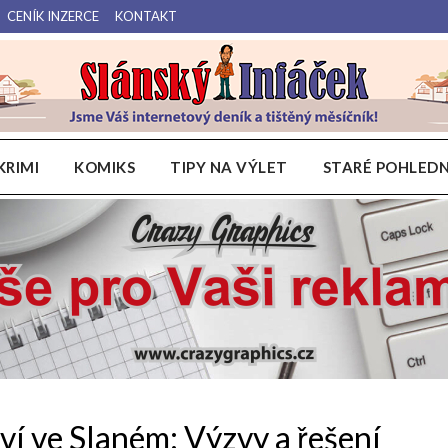
CENÍK INZERCE
KONTAKT
Váš internetový deník a tištěný měsíčník pro Slánsko, Kladensko a Lounsko.
Slánský Infáček
KRIMI
KOMIKS
TIPY NA VÝLET
STARÉ POHLEDN
ví ve Slaném: Výzvy a řešení