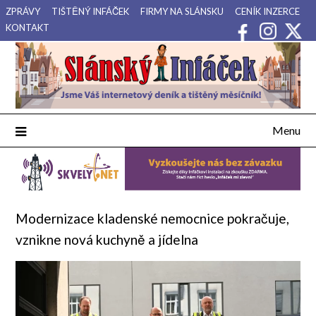
Přejdi
ZPRÁVY
TIŠTĚNÝ INFÁČEK
FIRMY NA SLÁNSKU
CENÍK INZERCE
na
KONTAKT
obsah
Váš internetový deník a tištěný měsíčník pro Slánsko, Kladensko
Slánský Infáček
a Lounsko.
Menu
Modernizace kladenské nemocnice pokračuje,
vznikne nová kuchyně a jídelna