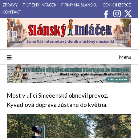
Přejdi
ZPRÁVY
TIŠTĚNÝ INFÁČEK
FIRMY NA SLÁNSKU
CENÍK INZERCE
na
KONTAKT
obsah
Váš internetový deník a tištěný měsíčník pro Slánsko, Kladensko
Slánský Infáček
a Lounsko.
Menu
Most v ulici Smečenská obnovil provoz.
Kyvadlová doprava zůstane do května.