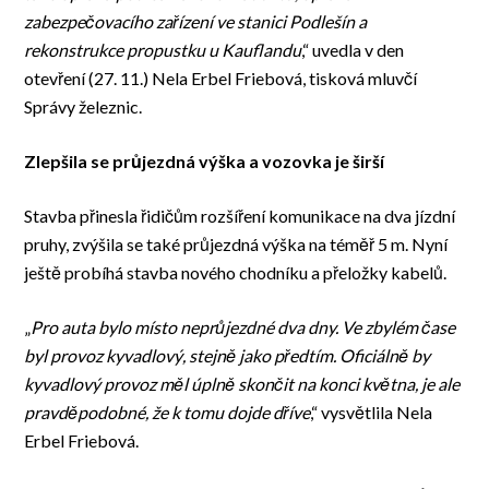
zabezpečovacího zařízení ve stanici Podlešín a
rekonstrukce propustku u Kauflandu
,“ uvedla v den
otevření (27. 11.) Nela Erbel Friebová, tisková mluvčí
Správy železnic.
Zlepšila se průjezdná výška a vozovka je širší
Stavba přinesla řidičům rozšíření komunikace na dva jízdní
pruhy, zvýšila se také průjezdná výška na téměř 5 m. Nyní
ještě probíhá stavba nového chodníku a přeložky kabelů.
„
Pro auta bylo místo neprůjezdné dva dny. Ve zbylém čase
byl provoz kyvadlový, stejně jako předtím. Oficiálně by
kyvadlový provoz měl úplně skončit na konci května, je ale
pravděpodobné, že k tomu dojde dříve
,“ vysvětlila Nela
Erbel Friebová.