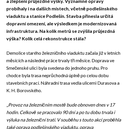
a zlepšení průjezdné výšky. Významné opravy
probíhaly i na dalších místech, včetně podlešínského
viaduktu a stanice Podlešín. Stavba přinesla určitá
dopravní omezení, ale výsledkem je modernizovaná
infrastruktura. Na kolik metrů se zvýšila průjezdná
výška? Kolik celá rekonstrukce stála?
Demolice starého železničního viaduktu začala již v letních
měsících a následné práce trvaly tři měsíce. Doprava ve
Smečenské ulici byla svedena do jednoho pruhu. Pro
chodce byla trasa neprůchodná úplně po celou dobu
stavebních prací. Náhradní trasa vedla ulicemi Durasova a
K. H. Borovského.
„
Provoz na železničním mostě bude obnoven dnes v 17
hodin. Celkově se pracovalo 90 dní a po tu dobu trvala i
výluka na železniční trati. V souběhu s touto akcí proběhla
také oprava podlešínského viaduktu, oprava