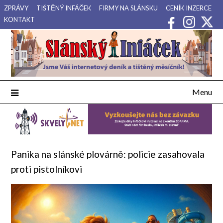
Přejdi
ZPRÁVY
TIŠTĚNÝ INFÁČEK
FIRMY NA SLÁNSKU
CENÍK INZERCE
na
KONTAKT
obsah
Váš internetový deník a tištěný měsíčník pro Slánsko, Kladensko
Slánský Infáček
a Lounsko.
Menu
Panika na slánské plovárně: policie zasahovala
proti pistolníkovi