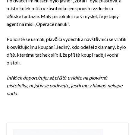
Po dvaceti minutách bylo jasno: „zbraň“ byla plastová, a
místo kulek měla v zásobníku jen spoustu vzduchu a
dětské fantazie. Malý pistolník si prý myslel, že je tajný
agent na misi „Operace nanuk“.
Policisté se usmáli, plavčíci vydechli a návštěvníci se vrátili
k osvěžujícímu koupání. Jediný, kdo odešel zklamaný, bylo
dítě, kterému tatínek slíbil, že příště koupí raději vodní
pistoli.
Infáček doporučuje: až příště uvidíte na plovárně
pistolníka, nejdřív se podívejte, jestli mu z hlavně nekape
voda.