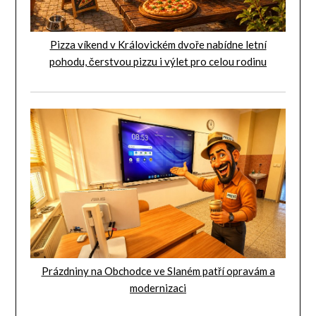
Pizza víkend v Královickém dvoře nabídne letní
pohodu, čerstvou pizzu i výlet pro celou rodinu
Prázdniny na Obchodce ve Slaném patří opravám a
modernizaci