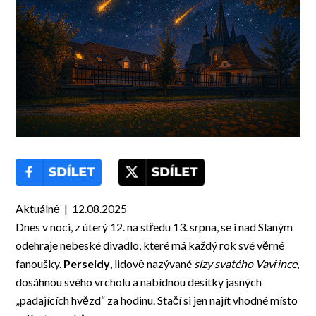
Aktuálně | 12.08.2025
Dnes v noci, z úterý 12. na středu 13. srpna, se i nad Slaným
odehraje nebeské divadlo, které má každý rok své věrné
fanoušky.
Perseidy
, lidově nazývané
slzy svatého Vavřince
,
dosáhnou svého vrcholu a nabídnou desítky jasných
„padajících hvězd“ za hodinu. Stačí si jen najít vhodné místo