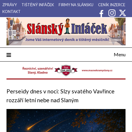
Přejdi
ZPRÁVY
TIŠTĚNÝ INFÁČEK
FIRMY NA SLÁNSKU
CENÍK INZERCE
na
KONTAKT
obsah
Váš internetový deník a tištěný měsíčník pro Slánsko, Kladensko
Slánský Infáček
a Lounsko.
Menu
Perseidy dnes v noci: Slzy svatého Vavřince
rozzáří letní nebe nad Slaným