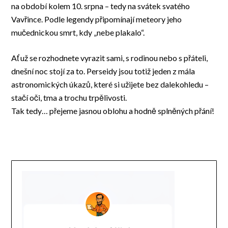
na období kolem 10. srpna – tedy na svátek svatého
Vavřince. Podle legendy připomínají meteory jeho
mučednickou smrt, kdy „nebe plakalo“.
Ať už se rozhodnete vyrazit sami, s rodinou nebo s přáteli,
dnešní noc stojí za to. Perseidy jsou totiž jeden z mála
astronomických úkazů, které si užijete bez dalekohledu –
stačí oči, tma a trochu trpělivosti.
Tak tedy… přejeme jasnou oblohu a hodně splněných přání!