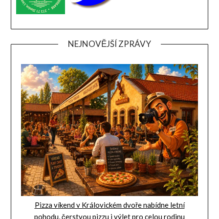
NEJNOVĚJŠÍ ZPRÁVY
Pizza víkend v Královickém dvoře nabídne letní
pohodu, čerstvou pizzu i výlet pro celou rodinu