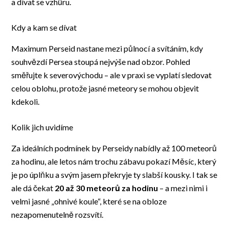
a dívat se vzhůru.
Kdy a kam se dívat
Maximum Perseid nastane mezi půlnocí a svítáním, kdy
souhvězdí Persea stoupá nejvýše nad obzor. Pohled
směřujte k severovýchodu – ale v praxi se vyplatí sledovat
celou oblohu, protože jasné meteory se mohou objevit
kdekoli.
Kolik jich uvidíme
Za ideálních podmínek by Perseidy nabídly až 100 meteorů
za hodinu, ale letos nám trochu zábavu pokazí Měsíc, který
je po úplňku a svým jasem překryje ty slabší kousky. I tak se
ale dá čekat
20 až 30 meteorů za hodinu
– a mezi nimi i
velmi jasné „ohnivé koule“, které se na obloze
nezapomenutelně rozsvítí.