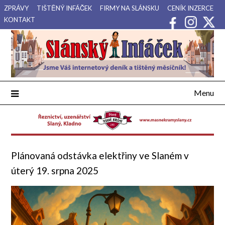
Přejdi
ZPRÁVY
TIŠTĚNÝ INFÁČEK
FIRMY NA SLÁNSKU
CENÍK INZERCE
na
KONTAKT
obsah
Váš internetový deník a tištěný měsíčník pro Slánsko, Kladensko
Slánský Infáček
a Lounsko.
Menu
Plánovaná odstávka elektřiny ve Slaném v
úterý 19. srpna 2025